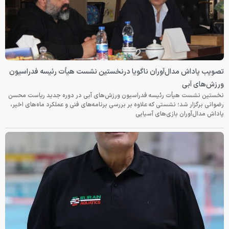
تصویب پاداش مدال‌آوران ناگویا درنخستین نشست هیأت رئیسه فدراسیون
ورزش‌های آبی
نخستین نشست هیأت رئیسه فدراسیون ورزش‌های آبی در دوره جدید ریاست محسن
رضوانی برگزار شد؛ نشستی که علاوه بر بررسی برنامه‌های فنی و عملکرد ماه‌های اخیر،
پاداش مدال‌آوران بازی‌های آسیایی