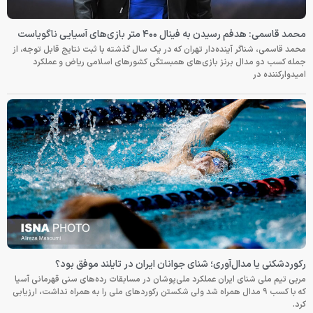
محمد قاسمی: هدفم رسیدن به فینال ۴۰۰ متر بازی‌های آسیایی ناگویاست
محمد قاسمی، شناگر آینده‌دار تهران که در یک سال گذشته با ثبت نتایج قابل توجه، از
جمله کسب دو مدال برنز بازی‌های همبستگی کشورهای اسلامی ریاض و عملکرد
امیدوارکننده در
رکوردشکنی یا مدال‌آوری؛ شنای جوانان ایران در تایلند موفق بود؟
مربی تیم ملی شنای ایران عملکرد ملی‌پوشان در مسابقات رده‌های سنی قهرمانی آسیا
که با کسب ۹ مدال همراه شد ولی شکستن رکوردهای ملی را به همراه نداشت، ارزیابی
کرد.