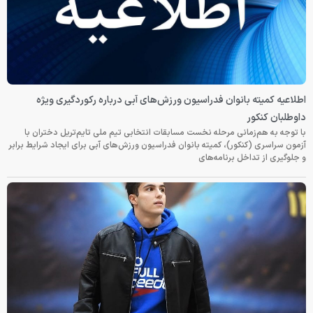
اطلاعیه کمیته بانوان فدراسیون ورزش‌های آبی درباره رکوردگیری ویژه
داوطلبان کنکور
با توجه به هم‌زمانی مرحله نخست مسابقات انتخابی تیم ملی تایم‌تریل دختران با
آزمون سراسری (کنکور)، کمیته بانوان فدراسیون ورزش‌های آبی برای ایجاد شرایط برابر
و جلوگیری از تداخل برنامه‌های