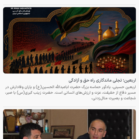
اربعین؛ تجلی ماندگاری راه حق و آزادگی
اربعین حسینی، یادآور حماسه بزرگ حضرت اباعبدالله الحسین(ع) و یاران وفادارش در
مسیر دفاع از حقیقت، عزت و ارزش‌های انسانی است. حضرت زینب کبری(س) با صبر،
شجاعت و بصیرت مثال‌زدنی،