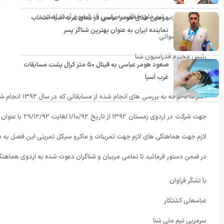
در نامه سرمربی تیم ملی خطاب به رئیس فدراسیون آمده است:
دومین طلای هومر عباسی در شنای غرب آسیا؛ انتخاب
نماینده ایران به عنوان بهترین شناگر پسر
جناب آقای رضوانی
رئیس محترم فدراسیون شنا
صعود هومر عباسی به فینال ۵۰ متر کرال پشت مسابقات
با سلام
غرب آسیا
جهت شرکت در ار
لازم جهت هماهنگی های لازم جهت تمرینات و ماکرو سیکل تمرینی این فصل به م
در ضمن دستور فرمائید تا تمامی مربیان و شناگران دعوت شده به اردوی هماهن
با تشکّر فراوان
عباسعلی کشتکار
سرمربی تیم ملی شنا