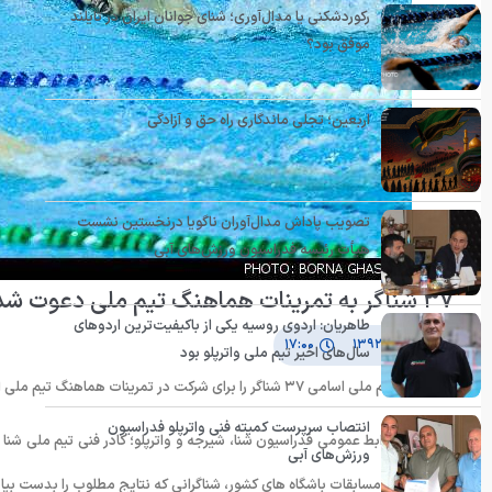
رکوردشکنی یا مدال‌آوری؛ شنای جوانان ایران در تایلند
موفق بود؟
اربعین؛ تجلی ماندگاری راه حق و آزادگی
تصویب پاداش مدال‌آوران ناگویا درنخستین نشست
هیأت رئیسه فدراسیون ورزش‌های آبی
۳۷ شناگر به تمرینات هماهنگ تیم ملی دعوت شدند
طاهریان: اردوی روسیه یکی از باکیفیت‌ترین اردوهای
۳۰ آذر ۱۳۹۲
۱۷:۰۰
سال‌های اخیر تیم ملی واترپلو بود
“کادر فنی تیم ملی اسامی ۳۷ شناگر را برای شرکت در تمرینات هماهنگ تیم ملی اعلام کرد.
انتصاب سرپرست کمیته فنی واترپلو فدراسیون
ورزش‌های آبی
مراحل آینده مسابقات باشگاه های کشور، شناگرانی که نتایج مطلوب را بدست بیا