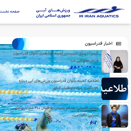
صفحه نخست
اخبار فدراسیون
کیمیا احمدی سرپرست کمیته شنا هنری بانوان فدراسیون
ورزش‌های آبی شد
اطلاعیه کمیته بانوان فدراسیون ورزش‌های آبی درباره
رکوردگیری ویژه داوطلبان کنکور
محمد قاسمی: هدفم رسیدن به فینال ۴۰۰ متر بازی‌های
آسیایی ناگویاست