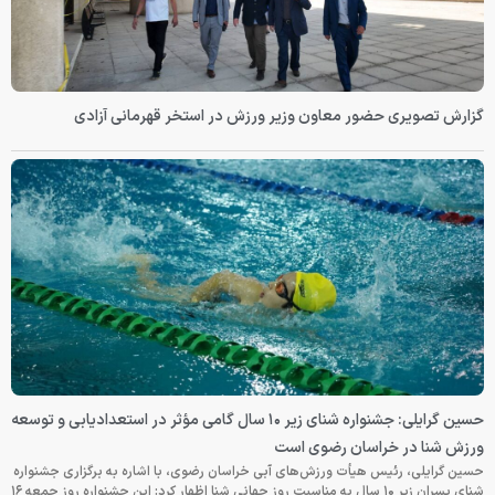
گزارش تصویری حضور معاون وزیر ورزش در استخر قهرمانی آزادی
حسین گرایلی: جشنواره شنای زیر ۱۰ سال گامی مؤثر در استعدادیابی و توسعه
ورزش شنا در خراسان رضوی است
حسین گرایلی، رئیس هیأت ورزش‌های آبی خراسان رضوی، با اشاره به برگزاری جشنواره
شنای پسران زیر ۱۰ سال به مناسبت روز جهانی شنا اظهار کرد: این جشنواره روز جمعه‌ ۱۶