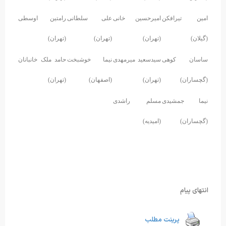
امین تیرافکن
امیرحسین خانی
علی سلطانی
رامتین اوسطی
(گیلان)
(تهران)
(تهران)
(تهران)
ساسان کوهی
سیدسعید میرمهدی
نیما خوشبخت
حامد ملک خانبانان
(گچساران)
(تهران)
(اصفهان)
(تهران)
نیما جمشیدی
مسلم راشدی
(گچساران)
(امیدیه)
انتهای پیام
پرینت مطلب