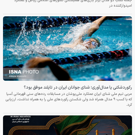
جمله کسب دو مدال برنز بازی‌های همبستگی کشورهای اسلامی ریاض و عملکرد
امیدوارکننده در
رکوردشکنی یا مدال‌آوری؛ شنای جوانان ایران در تایلند موفق بود؟
مربی تیم ملی شنای ایران عملکرد ملی‌پوشان در مسابقات رده‌های سنی قهرمانی آسیا
که با کسب ۹ مدال همراه شد ولی شکستن رکوردهای ملی را به همراه نداشت، ارزیابی
کرد.