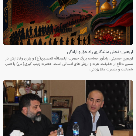
اربعین؛ تجلی ماندگاری راه حق و آزادگی
اربعین حسینی، یادآور حماسه بزرگ حضرت اباعبدالله الحسین(ع) و یاران وفادارش در
مسیر دفاع از حقیقت، عزت و ارزش‌های انسانی است. حضرت زینب کبری(س) با صبر،
شجاعت و بصیرت مثال‌زدنی،