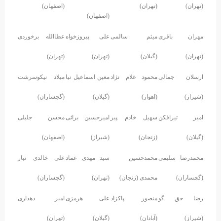
(تهران)
(تهران)
(اصفهان)
(اصفهان)
مهران باقری
میثم سالمی
علی پیروزخواه
عطاالله برخوردی
(تهران)
(گیلان)
(تهران)
(تهران)
ارسلان جمالی
محمود غلام نژاد
معین اسماعیل نیا
میلاد نیکوسرشت
(شیراز)
(اهواز)
(گیلان)
(گچساران)
امیر تیرافکن
سهیل خادم پیر
امیرحسین برائی
محسن جلیلی
(گیلان)
(زنجان)
(شیراز)
(اصفهان)
محمدرضا سلیمی
محمدحسین
سید مهدی عماد
علی خالدی تبار
(گچساران)
محمدی (زنجان)
(تهران)
(گچساران)
رضا حق گو
منصور پاکزاد
علی هرمزی
امیر دهداری
(شیراز)
(آبادان)
(گیلان)
(تهران)