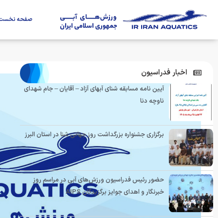
صفحه نخست
اخبار فدراسیون
آیین نامه مسابقه شنای آبهای آزاد – آقایان – جام شهدای
ناوچه دنا
برگزاری جشنواره بزرگداشت روز جهانی شنا در استان البرز
حضور رئیس فدراسیون ورزش‌های آبی در مراسم روز
خبرنگار و اهدای جوایز برگزیدگان AIPS