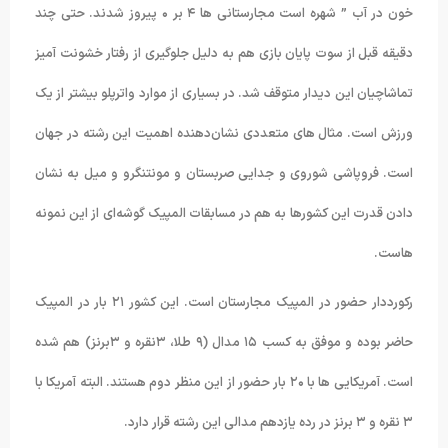
خون در آب ” شهره است مجارستانی ها ۴ بر ۰ پیروز شدند. حتی چند
دقیقه قبل از سوت پایان بازی هم به دلیل جلوگیری از رفتار خشونت آمیز
تماشاچیان این دیدار متوقف شد. در بسیاری از موارد واترپلو بیشتر از یک
ورزش است. مثال های متعددی نشان‌دهنده اهمیت این رشته در جهان
است. فروپاشی شوروی و جدایی صربستان و مونتنگرو و میل به نشان
دادن قدرت این کشورها به هم در مسابقات المپیک گوشه‌ای از این نمونه
هاست.
رکورددار حضور در المپیک مجارستان است. این کشور ۲۱ بار در المپیک
حاضر بوده و موفق به کسب ۱۵ مدال (۹ طلا، ۳نقره و ۳برنز) هم شده
است. آمریکایی ها با ۲۰ بار حضور از این منظر دوم هستند. البته آمریکا با
۳ نقره و ۳ برنز در رده یازدهم مدالی این رشته قرار دارد.