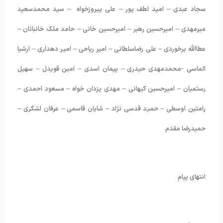
سجاد عبدی – امید لطف پور – علی پیروزخواه – سید محمدسعید
میرمهدی – امیرحسین رهبر – امیرحسین خانی – حامد ملک خانبانان –
عطاالله برخوردی – علی رضاسلطانی – امیر ریاحی – امیر دهداری – ارشیا
الماسی -محمدمهدی حیدری – پیمان اسدی – امین قویدل – سهیل
رستمیان – امیرحسین کیهانی – مهدی یزدان خواه – مسعود احمدی –
رامتین اوسطی – حمید قدسی نژاد – شایان قاسمی – عرفان لشگری –
حمیدرضا مقدم
انتهای پیام