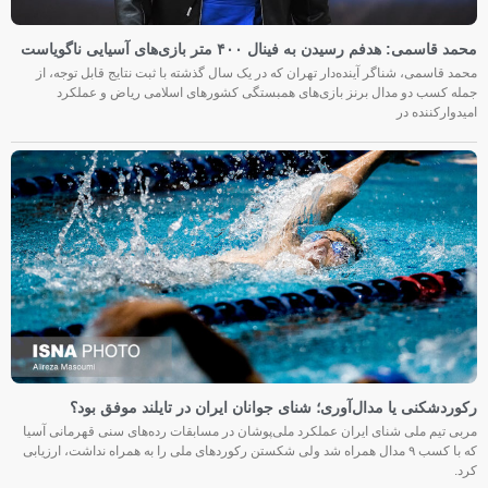
: هدفم رسیدن به فینال ۴۰۰ متر بازی‌های آسیایی ناگویاست
سمی، شناگر آینده‌دار تهران که در یک سال گذشته با ثبت نتایج قابل توجه، از
سب دو مدال برنز بازی‌های همبستگی کشورهای اسلامی ریاض و عملکرد
کننده در
کنی یا مدال‌آوری؛ شنای جوانان ایران در تایلند موفق بود؟
یم ملی شنای ایران عملکرد ملی‌پوشان در مسابقات رده‌های سنی قهرمانی آسیا
که با کسب ۹ مدال همراه شد ولی شکستن رکوردهای ملی را به همراه نداشت، ارزیابی