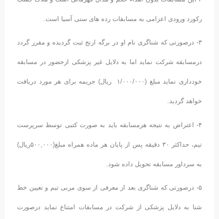
۲-این مسابقات بدون اهداء حکم و مدال قهرمانی است و ملاک کسب
کورد ورودی اعزامی به مسابقات رده های سنی آسیا است.
۳- درصورتی که شناگری نام او در برگه ارنج ثبت گردیده و مقرر گردد
رمسابقه شرکت نماید اما به دلایل غیر پزشکی ازحضور در مسابقه
خودداری نماید مبلغ (۱/۰۰۰/۰۰۰ ریال) جریمه برای هر مورد دریافت
اهد گردید.
۴- اعتراض به نتیجه هرمسابقه باید به صورت کتبی توسط سرپرست
تیم، حداکثر ۳۰ دقیقه پس از پایان هر ماده همراه مبلغ(۵۰۰,۰۰۰ریال)
ه سرداور مسابقه تحویل داده شود.
۵- درصورتی که شناگری بعد از معرفی از سوی مربی تیم و تعیین خط
نا به دلایل پزشکی از شرکت در مسابقات امتناع نماید درصورت