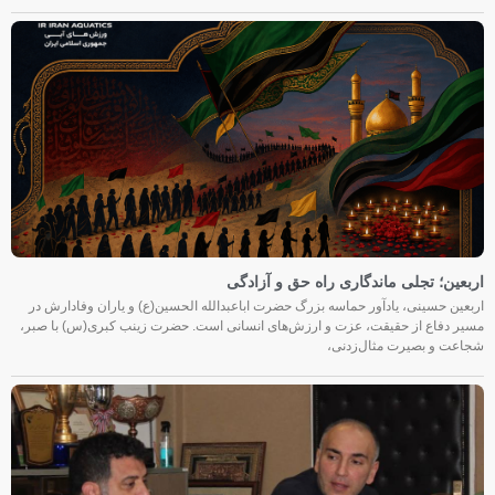
ن؛ تجلی ماندگاری راه حق و آزادگی
 حسینی، یادآور حماسه بزرگ حضرت اباعبدالله الحسین(ع) و یاران وفادارش در
فاع از حقیقت، عزت و ارزش‌های انسانی است. حضرت زینب کبری(س) با صبر،
و بصیرت مثال‌زدنی،