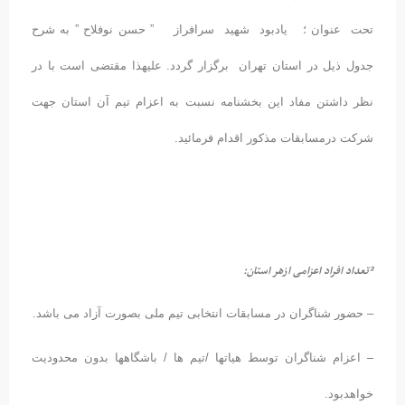
به مسابقات قهرمانی شنای رده های سنی آسیا (تایلند ۲۰۱۵)
حت عنوان ؛ یادبود شهید سرافراز ” حسن نوفلاح ” به شرح
دول ذیل در استان تهران برگزار گردد. علیهذا مقتضی است با در
ظر داشتن مفاد این بخشنامه نسبت به اعزام تیم آن استان جهت
رکت درمسابقات مذکور اقدام فرمائید.
عداد افراد اعزامی ازهر استان:
 حضور شناگران در مسابقات انتخابی تیم ملی بصورت آزاد می باشد.
 اعزام شناگران توسط هیاتها /تیم ها / باشگاهها بدون محدودیت
واهدبود.