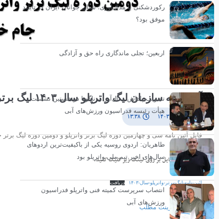
رکوردشکنی یا مدال‌آوری؛ شنای جوانان ایران در تایلند
موفق بود؟
اربعین؛ تجلی ماندگاری راه حق و آزادگی
آئین نامه سازمان لیگ واترپلو سال ۱۴۰۳ لیگ برتر
تصویب پاداش مدال‌آوران ناگویا درنخستین نشست
هیأت رئیسه فدراسیون ورزش‌های آبی
۳ مرداد ۱۴۰۳
۱۳:۳۸
فایل آئین نامه سی و چهارمین دوره لیگ برتر واترپلو و دومین دوره لیگ برتر
طاهریان: اردوی روسیه یکی از باکیفیت‌ترین اردوهای
سال‌های اخیر تیم ملی واترپلو بود
برای دریافت فایل بر روی لینک زیر کلیک کنید.
آیٔین-نامه-لیگ-برتر-واترپلو-سال-۱۴۰۳
دریافت
انتصاب سرپرست کمیته فنی واترپلو فدراسیون
ورزش‌های آبی
پرینت مطلب