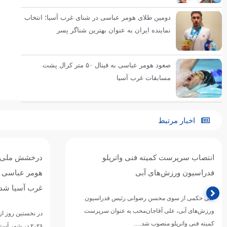
دومین طلای هومر عباسی در شنای غرب آسیا؛ انتخاب
نماینده ایران به عنوان بهترین شناگر پسر
صعود هومر عباسی به فینال ۵۰ متر کرال پشت
مسابقات غرب آسیا
اخبار مرتبط
درخشش ملی‌پوش ایران در استخر آستانه؛
آیین ن
هومر عباسی قهرمان ۱۰۰ متر کرال پشت
جام زن
غرب آسیا شد
برای مشا
نامه جش
در نخستین روز از رقابت‌های شنای قهرمانی غرب آسیا
۲۰۲۶ در شهر آستانه قزاقستان، هومر عباسی ملی‌پوش