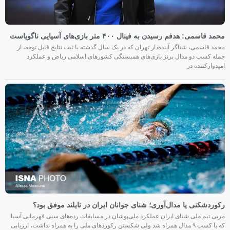
محمد قاسمی: هدفم رسیدن به فینال ۴۰۰ متر بازی‌های آسیایی ناگویاست
محمد قاسمی، شناگر آینده‌دار تهران که در یک سال گذشته با ثبت نتایج قابل توجه، از
جمله کسب دو مدال برنز بازی‌های همبستگی کشورهای اسلامی ریاض و عملکرد
امیدوارکننده در
رکوردشکنی یا مدال‌آوری؛ شنای جوانان ایران در تایلند موفق بود؟
مربی تیم ملی شنای ایران عملکرد ملی‌پوشان در مسابقات رده‌های سنی قهرمانی آسیا
که با کسب ۹ مدال همراه شد ولی شکستن رکوردهای ملی را به همراه نداشت، ارزیابی