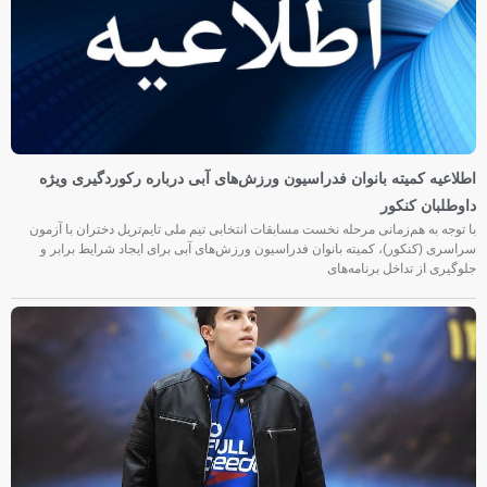
اطلاعیه کمیته بانوان فدراسیون ورزش‌های آبی درباره رکوردگیری ویژه
داوطلبان کنکور
با توجه به هم‌زمانی مرحله نخست مسابقات انتخابی تیم ملی تایم‌تریل دختران با آزمون
سراسری (کنکور)، کمیته بانوان فدراسیون ورزش‌های آبی برای ایجاد شرایط برابر و
جلوگیری از تداخل برنامه‌های