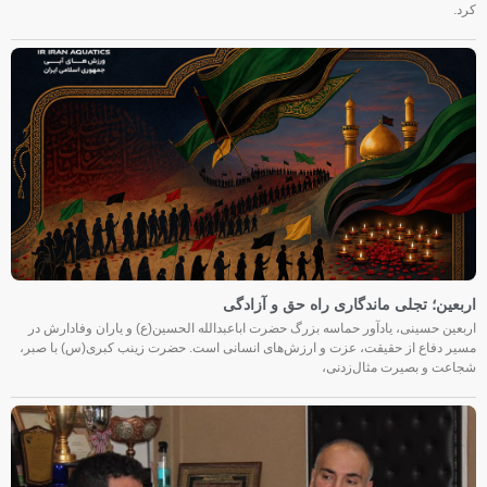
کرد.
اربعین؛ تجلی ماندگاری راه حق و آزادگی
اربعین حسینی، یادآور حماسه بزرگ حضرت اباعبدالله الحسین(ع) و یاران وفادارش در
مسیر دفاع از حقیقت، عزت و ارزش‌های انسانی است. حضرت زینب کبری(س) با صبر،
شجاعت و بصیرت مثال‌زدنی،