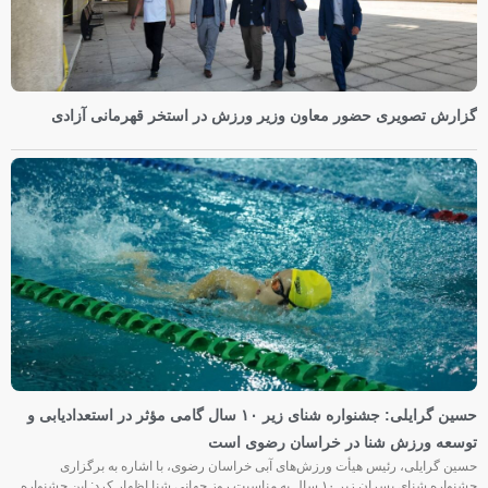
گزارش تصویری حضور معاون وزیر ورزش در استخر قهرمانی آزادی
حسین گرایلی: جشنواره شنای زیر ۱۰ سال گامی مؤثر در استعدادیابی و
توسعه ورزش شنا در خراسان رضوی است
حسین گرایلی، رئیس هیأت ورزش‌های آبی خراسان رضوی، با اشاره به برگزاری
جشنواره شنای پسران زیر ۱۰ سال به مناسبت روز جهانی شنا اظهار کرد: این جشنواره