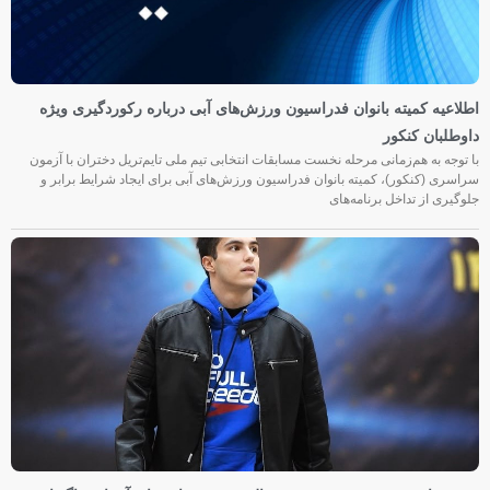
اطلاعیه کمیته بانوان فدراسیون ورزش‌های آبی درباره رکوردگیری ویژه
داوطلبان کنکور
با توجه به هم‌زمانی مرحله نخست مسابقات انتخابی تیم ملی تایم‌تریل دختران با آزمون
سراسری (کنکور)، کمیته بانوان فدراسیون ورزش‌های آبی برای ایجاد شرایط برابر و
جلوگیری از تداخل برنامه‌های