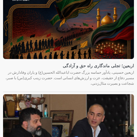
اربعین؛ تجلی ماندگاری راه حق و آزادگی
اربعین حسینی، یادآور حماسه بزرگ حضرت اباعبدالله الحسین(ع) و یاران وفادارش در
مسیر دفاع از حقیقت، عزت و ارزش‌های انسانی است. حضرت زینب کبری(س) با صبر،
شجاعت و بصیرت مثال‌زدنی،