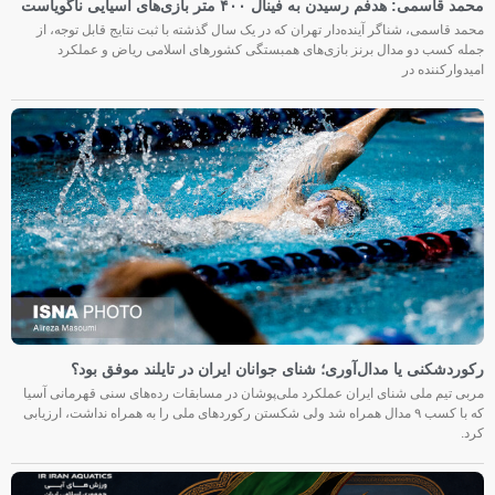
محمد قاسمی: هدفم رسیدن به فینال ۴۰۰ متر بازی‌های آسیایی ناگویاست
محمد قاسمی، شناگر آینده‌دار تهران که در یک سال گذشته با ثبت نتایج قابل توجه، از
جمله کسب دو مدال برنز بازی‌های همبستگی کشورهای اسلامی ریاض و عملکرد
امیدوارکننده در
رکوردشکنی یا مدال‌آوری؛ شنای جوانان ایران در تایلند موفق بود؟
مربی تیم ملی شنای ایران عملکرد ملی‌پوشان در مسابقات رده‌های سنی قهرمانی آسیا
که با کسب ۹ مدال همراه شد ولی شکستن رکوردهای ملی را به همراه نداشت، ارزیابی
کرد.