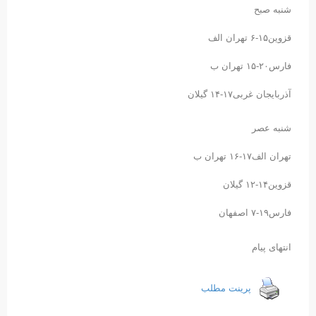
شنبه صبح
قزوین۱۵-۶ تهران الف
فارس۲۰-۱۵ تهران ب
آذربایجان غربی۱۷-۱۴ گیلان
شنبه عصر
تهران الف۱۷-۱۶ تهران ب
قزوین۱۴-۱۲ گیلان
فارس۱۹-۷ اصفهان
انتهای پیام
پرینت مطلب