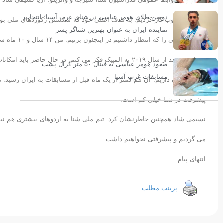
دومین طلای هومر عباسی در شنای غرب آسیا؛ انتخاب
حالا خیلی خوب کار کردیم. به هدف اصلی خود که شکستن رکوردهای ملی بود رس
نماینده ایران به عنوان بهترین شناگر پسر
آن رکوردهایی را که انتظار داشتیم در اینچئون بزنیم. من ۱۴ سال و ۱۰ ماه سن دارم و هدف اصلی ام موفقیت در بازی های آسیایی دوره بعد است.
وی افزود: بعد از سال ۲۰۱۹ به المپیک فکر می کنم. در حال 
صعود هومر عباسی به فینال ۵۰ متر کرال پشت
مسابقات غرب آسیا
شنا در ایران داریم. آن هم کمتر از یک ماه قبل از مسابقات به ایران رسید.
پیشرفت در شنا خیلی کم است.
نسیمی شاد همچنین خاطرنشان کرد: تیم ملی شنا به اردوهای بیشتری هم نیاز دا
می گردیم و پیشرفتی نخواهیم داشت.
انتهای پیام
پرینت مطلب