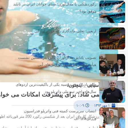
رکوردشکنی یا مدال‌آوری؛ شنای جوانان ایران در تایلند
موفق بود؟
اربعین؛ تجلی ماندگاری راه حق و آزادگی
تصویب پاداش مدال‌آوران ناگویا درنخستین نشست
هیأت رئیسه فدراسیون ورزش‌های آبی
طاهریان: اردوی روسیه یکی از باکیفیت‌ترین اردوهای
بازی های آسیایی _ اینچئون/
سال‌های اخیر تیم ملی واترپلو بود
آریا نسیمی شاد: برای پیشرفت امکانات می خواه
۱ مهر ۱۳۹۳
۱۰:۰۹
انتصاب سرپرست کمیته فنی واترپلو فدراسیون
جوان ترین ورزشکار کاروان ایران بعد از شکستن رکورد 200 متر قورباغه اظهار کرد: برای پیشرفت باید امکانات بیشتری به شنا اختصاص پیدا کند.
ورزش‌های آبی