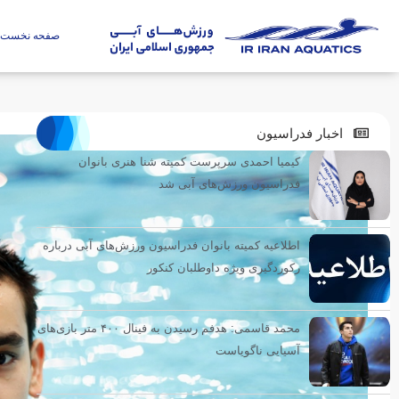
صفحه نخست
اخبار فدراسیون
کیمیا احمدی سرپرست کمیته شنا هنری بانوان
فدراسیون ورزش‌های آبی شد
اطلاعیه کمیته بانوان فدراسیون ورزش‌های آبی درباره
رکوردگیری ویژه داوطلبان کنکور
محمد قاسمی: هدفم رسیدن به فینال ۴۰۰ متر بازی‌های
آسیایی ناگویاست