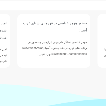
باسی در قهرمانی شنای غرب
امیر مطاعی: فاصله ما با رقبای
شده؛ برای خلق شگفتی در ناگویا
می‌شویم
ر ملی‌پوش ایران، برای حضور در
رقابت‌های قهرمانی شنای غرب آسیا (AOSI West Asian
امیر مطاعی، ملی‌پوش شنای ایران که در م
Swi) وارد شهر…
ثبت رکوردهای ارزشمند در رقابت‌های داخ
نام خود…