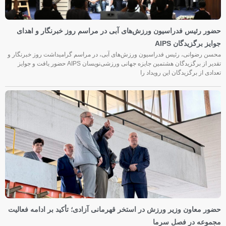
حضور رئیس فدراسیون ورزش‌های آبی در مراسم روز خبرنگار و اهدای
جوایز برگزیدگان AIPS
محسن رضوانی، رئیس فدراسیون ورزش‌های آبی، در مراسم گرامیداشت روز خبرنگار و
تقدیر از برگزیدگان هشتمین جایزه جهانی ورزشی‌نویسان AIPS حضور یافت و جوایز
تعدادی از برگزیدگان این رویداد را
حضور معاون وزیر ورزش در استخر قهرمانی آزادی؛ تأکید بر ادامه فعالیت
مجموعه در فصل سرما