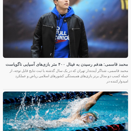
محمد قاسمی: هدفم رسیدن به فینال ۴۰۰ متر بازی‌های آسیایی ناگویاست
محمد قاسمی، شناگر آینده‌دار تهران که در یک سال گذشته با ثبت نتایج قابل توجه، از
جمله کسب دو مدال برنز بازی‌های همبستگی کشورهای اسلامی ریاض و عملکرد
امیدوارکننده در