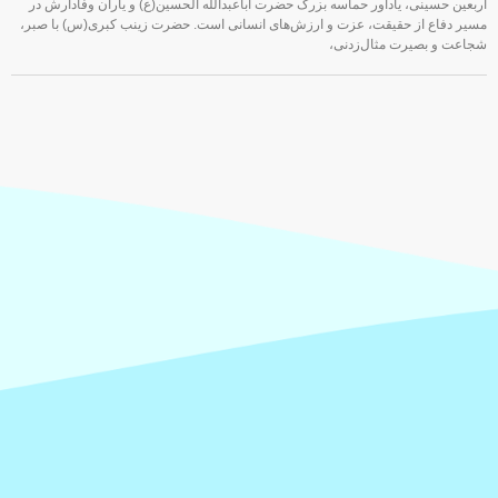
اربعین حسینی، یادآور حماسه بزرگ حضرت اباعبدالله الحسین(ع) و یاران وفادارش در
مسیر دفاع از حقیقت، عزت و ارزش‌های انسانی است. حضرت زینب کبری(س) با صبر،
شجاعت و بصیرت مثال‌زدنی،