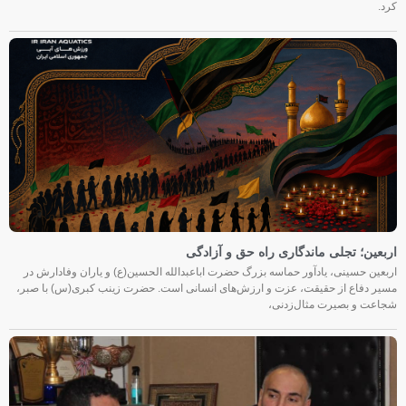
کرد.
اربعین؛ تجلی ماندگاری راه حق و آزادگی
اربعین حسینی، یادآور حماسه بزرگ حضرت اباعبدالله الحسین(ع) و یاران وفادارش در
مسیر دفاع از حقیقت، عزت و ارزش‌های انسانی است. حضرت زینب کبری(س) با صبر،
شجاعت و بصیرت مثال‌زدنی،