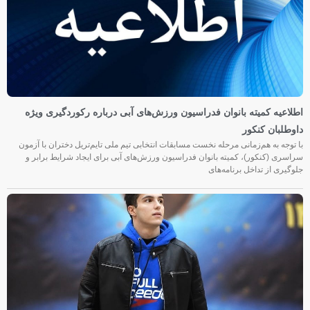
اطلاعیه کمیته بانوان فدراسیون ورزش‌های آبی درباره رکوردگیری ویژه
داوطلبان کنکور
با توجه به هم‌زمانی مرحله نخست مسابقات انتخابی تیم ملی تایم‌تریل دختران با آزمون
سراسری (کنکور)، کمیته بانوان فدراسیون ورزش‌های آبی برای ایجاد شرایط برابر و
جلوگیری از تداخل برنامه‌های