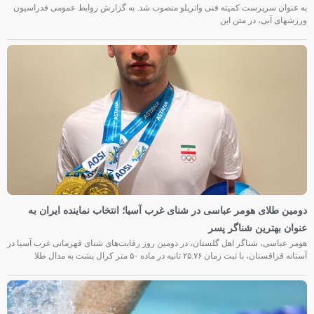
به عنوان سرپرست کمیته فنی واترپلو منصوب شد. به گزارش روابط عمومی فدراسیون
ورزشهای آبی، در متن این
دومین طلای هومر عباسی در شنای غرب آسیا؛ انتخاب نماینده ایران به
عنوان بهترین شناگر پسر
هومر عباسی، شناگر اهل گلستان، در دومین روز رقابت‌های شنای قهرمانی غرب آسیا در
آستانه قزاقستان، با ثبت زمان ۲۵.۷۶ ثانیه در ماده ۵۰ متر کرال پشت به مدال طلا