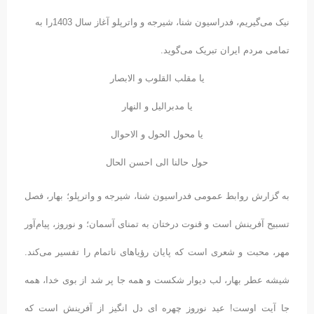
نیک می‌گیریم، فدراسیون شنا، شیرجه و واترپلو آغاز سال 1403را به
تمامی مردم ایران تبریک می‌گوید.
یا مقلب القلوب و الابصار
یا مدبرالیل و النهار
یا محول الحول و الاحوال
حول حالنا الی احسن الحال
به گزارش روابط عمومی فدراسیون شنا، شیرجه و واترپلو؛ بهار، فصل
تسبیح آفرینش است و قنوت درختان به تمنای آسمان؛ و نوروز، پیام‌آور
مهر، محبت و شعری است که پایان رؤیاهای ناتمام را تفسیر می‌کند.
شیشه عطر بهار، لب دیوار شکست و همه جا پر شد از بوی خدا، همه
جا آیت اوست! عید نوروز چهره ای دل انگیز از آفرینش است که