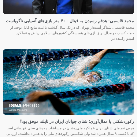
محمد قاسمی: هدفم رسیدن به فینال ۴۰۰ متر بازی‌های آسیایی ناگویاست
محمد قاسمی، شناگر آینده‌دار تهران که در یک سال گذشته با ثبت نتایج قابل توجه، از
جمله کسب دو مدال برنز بازی‌های همبستگی کشورهای اسلامی ریاض و عملکرد
امیدوارکننده در
رکوردشکنی یا مدال‌آوری؛ شنای جوانان ایران در تایلند موفق بود؟
مربی تیم ملی شنای ایران عملکرد ملی‌پوشان در مسابقات رده‌های سنی قهرمانی آسیا
که با کسب ۹ مدال همراه شد ولی شکستن رکوردهای ملی را به همراه نداشت، ارزیابی