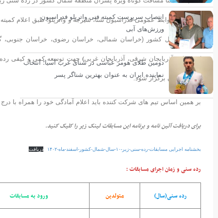
مسابقات شنا مسافت کوتاه ویژه پسران منطقه شمال کشور در رده سنی زیر 10 سال 15 الی 17 اسفند ماه 1402 به میزبانی استان زنجان برگزار می‌ش
انتصاب سرپرست کمیته فنی واترپلو فدراسیون
ورزش‌های آبی
مناطق شمال کشور (خراسان شمالی، خراسان رضوی، خراسان جنوبی، گلستان،
)
کردستان، آذربایجان شرقی، آذربایجان غربی
دومین طلای هومر عباسی در شنای غرب آسیا؛ انتخاب
نماینده ایران به عنوان بهترین شناگر پسر
استان زنجان برگزار شود.
بر همین اساس تیم های شرکت کننده باید اعلام آمادگی خود را همراه با درج تعداد نفرات تیم حداکثر 
برای دریافت آئین نامه و برنامه این مسابقات لینک زیر را کلیک کنید.
بخشنامه اجرایی مسابقات-رده-سنی-زیر-۱۰-سال-شمال-کشور-اسفند-ماه-۱۴۰۲
دریافت
رده‌ سنی و زمان اجرای مسابقات :
رده سنی(سال)
متولدین
ورود به مسابقات