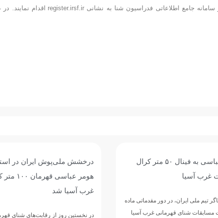
کلیه نفرات حاضر در مسابقات باید نسبت به ثبت اطلاعات خود در سامانه جامع اطلاعاتی فدراسیون شنا به نشانی register.irsf.ir ا
ش ایران در استخر آستانه؛
حضور هومر عباسی در قهرمانی
هومر عباسی قهرمان ۱۰۰ متر کرال پشت
آسیا؛
هومر عباسی شناگر ملی‌پوش ایران، برا
رقابت‌
 رقابت‌های شنای قهرمانی غرب آسیا