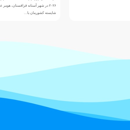
Swimming Championships) وارد شهر…
آستانه قزاقستان، هومر عباسی ملی‌پوش
 با…