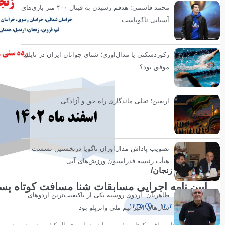
محمد قاسمی: هدفم رسیدن به فینال ۴۰۰ متر بازی‌های
آسیایی ناگویاست
رکوردشکنی یا مدال‌آوری؛ شنای جوانان ایران در تایلند
موفق بود؟
اربعین؛ تجلی ماندگاری راه حق و آزادگی
تصویب پاداش مدال‌آوران ناگویا درنخستین نشست
هیأت رئیسه فدراسیون ورزش‌های آبی
به میزبانی زنجان/
آیین نامه اجرایی مسابقات شنا مسافت کوتاه پسران زیر ۱۰ سال / ویژه منا
طاهریان: اردوی روسیه یکی از باکیفیت‌ترین اردوهای
۱ اسفند ۱۴۰۲
۱۴:۳۵
سال‌های اخیر تیم ملی واترپلو بود