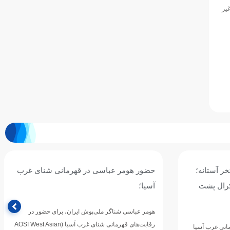
قدام نمایند. در غیر
 شنای غرب
آیین نامه جشنواره شنا پسران - جنوب کشور -
جام زنده رود اصفهان
ی حضور در
برای مشاهده آیین نامه بر روی لینک زیر کلیک کنید. آیین
های قهرمانی شنای غرب آسیا (AOSI West Asian
نامه جشنواره شنا پسران – اصفهان پرینت مطلب