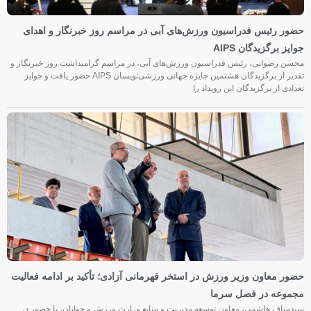
حضور رئیس فدراسیون ورزش‌های آبی در مراسم روز خبرنگار و اهدای
جوایز برگزیدگان AIPS
محسن رضوانی، رئیس فدراسیون ورزش‌های آبی، در مراسم گرامیداشت روز خبرنگار و
تقدیر از برگزیدگان هشتمین جایزه جهانی ورزشی‌نویسان AIPS حضور یافت و جوایز
تعدادی از برگزیدگان این رویداد را
حضور معاون وزیر ورزش در استخر قهرمانی آزادی؛ تأکید بر ادامه فعالیت
مجموعه در فصل سرما
سیدمناف هاشمی، معاون توسعه مدیریت و منابع وزارت ورزش و جوانان، با حضور در