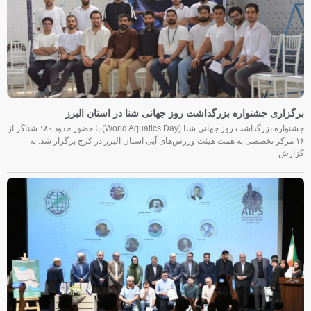
برگزاری جشنواره بزرگداشت روز جهانی شنا در استان البرز
جشنواره بزرگداشت روز جهانی شنا (World Aquatics Day) با حضور حدود ۱۸۰ شناگر از
۱۶ مرکز تخصصی به همت هیئت ورزش‌های آبی استان البرز در کرج برگزار شد. به
گزارش