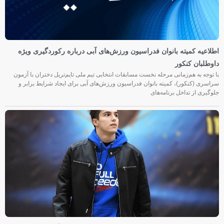
اطلاعیه کمیته بانوان فدراسیون ورزش‌های آبی درباره رکوردگیری ویژه
داوطلبان کنکور
با توجه به هم‌زمانی مرحله نخست مسابقات انتخابی تیم ملی تایم‌تریل دختران با آزمون
سراسری (کنکور)، کمیته بانوان فدراسیون ورزش‌های آبی برای ایجاد شرایط برابر و
جلوگیری از تداخل برنامه‌های