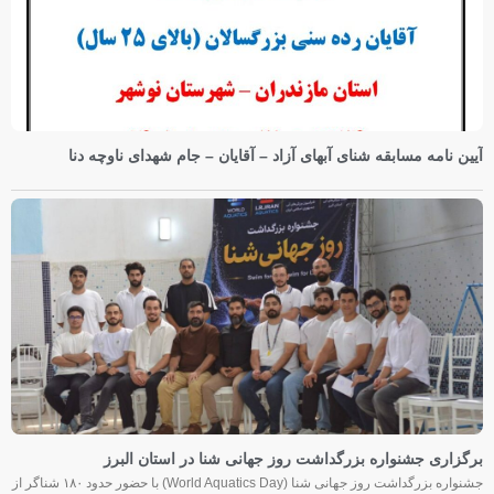
آیین نامه مسابقه شنای آبهای آزاد – آقایان – جام شهدای ناوچه دنا
برگزاری جشنواره بزرگداشت روز جهانی شنا در استان البرز
جشنواره بزرگداشت روز جهانی شنا (World Aquatics Day) با حضور حدود ۱۸۰ شناگر از