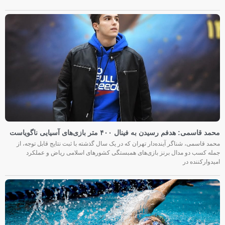
محمد قاسمی: هدفم رسیدن به فینال ۴۰۰ متر بازی‌های آسیایی ناگویاست
محمد قاسمی، شناگر آینده‌دار تهران که در یک سال گذشته با ثبت نتایج قابل توجه، از
جمله کسب دو مدال برنز بازی‌های همبستگی کشورهای اسلامی ریاض و عملکرد
امیدوارکننده در