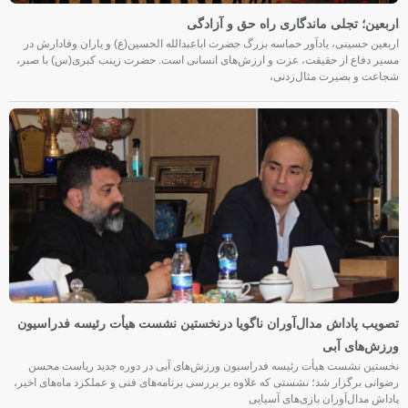
اربعین؛ تجلی ماندگاری راه حق و آزادگی
اربعین حسینی، یادآور حماسه بزرگ حضرت اباعبدالله الحسین(ع) و یاران وفادارش در
مسیر دفاع از حقیقت، عزت و ارزش‌های انسانی است. حضرت زینب کبری(س) با صبر،
شجاعت و بصیرت مثال‌زدنی،
تصویب پاداش مدال‌آوران ناگویا درنخستین نشست هیأت رئیسه فدراسیون
ورزش‌های آبی
نخستین نشست هیأت رئیسه فدراسیون ورزش‌های آبی در دوره جدید ریاست محسن
رضوانی برگزار شد؛ نشستی که علاوه بر بررسی برنامه‌های فنی و عملکرد ماه‌های اخیر،
پاداش مدال‌آوران بازی‌های آسیایی