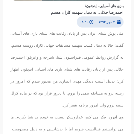
بازی های آسیایی- اینچئون/
احمدرضا جلالى: به دنبال سهمیه کازان هستم
۴ مهر ۱۳۹۳
۰۸:۴۱
ملی پوش شنای ایران پس از پایان رقابت های شنای بازی های آسیایی
گفت: حالا به دنبال کسب سهمیه مسابقات جهانی کازان روسیه هستم.
به گزارش روابط عمومی فدراسیون شنا، شیرجه و واترپلو؛ احمدرضا
جلالی پس از پایان رقابت های شنای بازی های آسیایی اینچئون اظهار
کرد: بدلیل آسیب دیدگى مهدی انصارى من مجبور شدم که امروز در
رشته پروانه مسابقه تیمی را بروم. تا دیروز قرار بود که در ماده کرال
سینه بروم ولى امروز برنامه تغییر کرد.
وی افزود: فکر مى کنم، خداروشکر نسبت به خودم بد شنا نکردم. ما
می توانستیم فینالیست شویم اما با بدشانسى و به دلیل مصدومیت