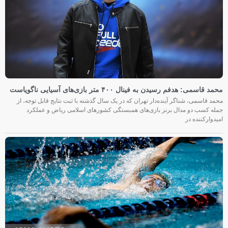
محمد قاسمی: هدفم رسیدن به فینال ۴۰۰ متر بازی‌های آسیایی ناگویاست
محمد قاسمی، شناگر آینده‌دار تهران که در یک سال گذشته با ثبت نتایج قابل توجه، از
جمله کسب دو مدال برنز بازی‌های همبستگی کشورهای اسلامی ریاض و عملکرد
امیدوارکننده در