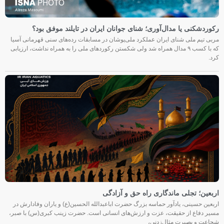
رکوردشکنی یا مدال‌آوری؛ شنای جوانان ایران در تایلند موفق بود؟
مربی تیم ملی شنای ایران عملکرد ملی‌پوشان در مسابقات رده‌های سنی قهرمانی آسیا
که با کسب ۹ مدال همراه شد ولی شکستن رکوردهای ملی را به همراه نداشت، ارزیابی
کرد.
اربعین؛ تجلی ماندگاری راه حق و آزادگی
اربعین حسینی، یادآور حماسه بزرگ حضرت اباعبدالله الحسین(ع) و یاران وفادارش در
مسیر دفاع از حقیقت، عزت و ارزش‌های انسانی است. حضرت زینب کبری(س) با صبر،
شجاعت و بصیرت مثال‌زدنی،