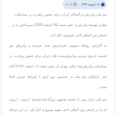
۱۷ اسفند ۱۳۹۳
۱۱:۰۷
تیم ملی واترپلو بزرگسالان ایران برای حضور پرقدرت در مسابقات
جهانی توسعه واترپلو از عصر شنبه (16 اسفند 1393) تمریناتش را در
استخر بین المللی 9دی شیرودی آغاز کرد.
به گزارش روابط عمومی فدراسیون شنا، شیرجه و واترپلو؛ دور
نخست اردوی تمرینی واترپلوئیست های ایران برای حضور پرقدرت در
مسابقات واترپلو فینا ترافی تهران از عصر شنبه (۱۶ اسفند ۱۳۹۳) آغاز
شد. بازیکنان تیم ملی در نخستین روز اردو با شرایط تمرین آشنا
شدند.
تیم ملی ایران پس از جلسه توجیهی روزگذشته (شنبه) اردوی ۱۰ روزه
ای را در استخر بین المللی ۹دی شهید شیرودی آغاز کرد. در این مرحله