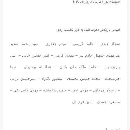
شهیدی‌پور (مربی دروازه‌بانان)
اسامی بازیکنان دعوت شده به دور نخست اردو:
سجاد عبدی – حامد کریمی – میثم جعفری – سید محمد سعید
میرمهدی -سهیل خادم پیر – مهدی کرمی – امیر حسین خانی – علی
پیروزخواه – حامد ملک خان بانان – عطاالله برخوری – نیما
خوشبخت – محمد حسین محمدی – منصور پاکزاد – امیرحسین برایی
– ارسلان مردانی – مهدی عماد – حمیدرضا مقدم – مهدی دایی تقی –
مسعود احمدی – امین قوی دل
انتهای پیام