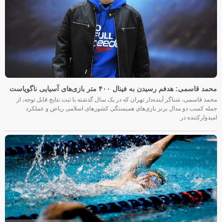
محمد قاسمی: هدفم رسیدن به فینال ۴۰۰ متر بازی‌های آسیایی ناگویاست
محمد قاسمی، شناگر آینده‌دار تهران که در یک سال گذشته با ثبت نتایج قابل توجه، از
جمله کسب دو مدال برنز بازی‌های همبستگی کشورهای اسلامی ریاض و عملکرد
امیدوارکننده در