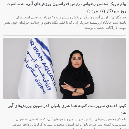
پیام تبریک محسن رضوانی، رئیس فدراسیون ورزش‌های آبی، به مناسبت
روز خبرنگار (۱۷ مرداد)
خبرنگاران؛ راویان آب، روایتگران تلاش و پیشرفت ۱۷ مرداد، فرصتی است برای
پاسداشت جایگاه ارزشمند خبرنگارانی که با قلم، نگاه دقیق و رسالت حرفه‌ای خود، نقش
مهمی در آگاهی‌بخشی، توسعه
کیمیا احمدی سرپرست کمیته شنا هنری بانوان فدراسیون ورزش‌های آبی
شد
با حکم محسن رضوانی، رئیس فدراسیون ورزش‌های آبی، کیمیا احمدی به عنوان
سرپرست کمیته شنا هنری بانوان فدراسیون منصوب شد. به گزارش روابط عمومی