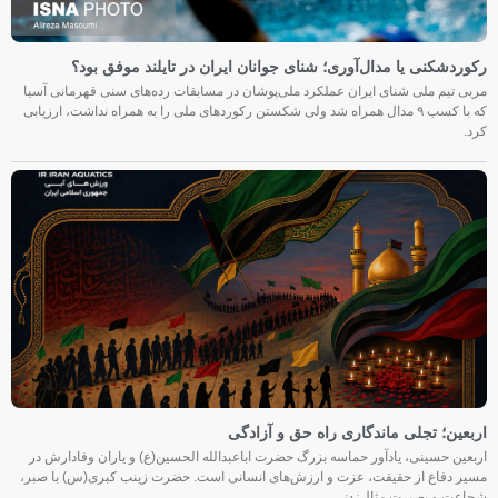
رکوردشکنی یا مدال‌آوری؛ شنای جوانان ایران در تایلند موفق بود؟
مربی تیم ملی شنای ایران عملکرد ملی‌پوشان در مسابقات رده‌های سنی قهرمانی آسیا
که با کسب ۹ مدال همراه شد ولی شکستن رکوردهای ملی را به همراه نداشت، ارزیابی
کرد.
اربعین؛ تجلی ماندگاری راه حق و آزادگی
اربعین حسینی، یادآور حماسه بزرگ حضرت اباعبدالله الحسین(ع) و یاران وفادارش در
مسیر دفاع از حقیقت، عزت و ارزش‌های انسانی است. حضرت زینب کبری(س) با صبر،
شجاعت و بصیرت مثال‌زدنی،