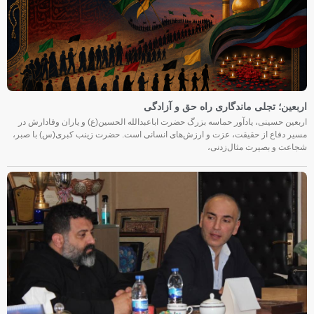
اربعین؛ تجلی ماندگاری راه حق و آزادگی
اربعین حسینی، یادآور حماسه بزرگ حضرت اباعبدالله الحسین(ع) و یاران وفادارش در
مسیر دفاع از حقیقت، عزت و ارزش‌های انسانی است. حضرت زینب کبری(س) با صبر،
شجاعت و بصیرت مثال‌زدنی،