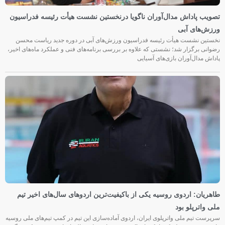
تصویب پاداش مدال‌آوران ناگویا درنخستین نشست هیأت رئیسه فدراسیون
ورزش‌های آبی
نخستین نشست هیأت رئیسه فدراسیون ورزش‌های آبی در دوره جدید ریاست محسن
رضوانی برگزار شد؛ نشستی که علاوه بر بررسی برنامه‌های فنی و عملکرد ماه‌های اخیر،
پاداش مدال‌آوران بازی‌های آسیایی
طاهریان: اردوی روسیه یکی از باکیفیت‌ترین اردوهای سال‌های اخیر تیم
ملی واترپلو بود
سرپرست تیم ملی واترپلوی ایران، اردوی آماده‌سازی این تیم در کمپ تیم‌های ملی روسیه