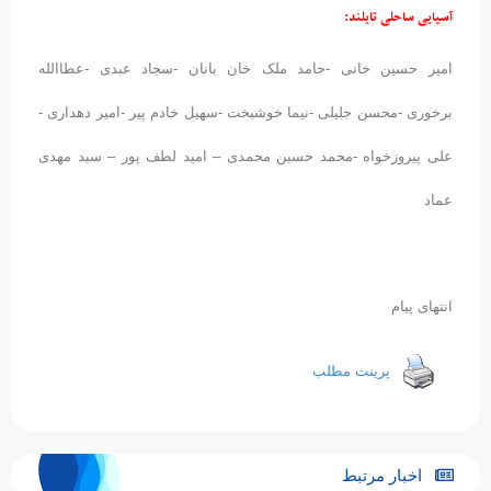
آسیایی ساحلی تایلند:
امیر حسین خانی -حامد ملک خان بانان -سجاد عبدی -عطاالله
برخوری -محسن جلیلی -نیما خوشبخت -سهیل خادم پیر -امیر دهداری -
علی پیروزخواه -محمد حسین محمدی – امید لطف پور – سید مهدی
عماد
انتهای پیام
پرینت مطلب
اخبار مرتبط