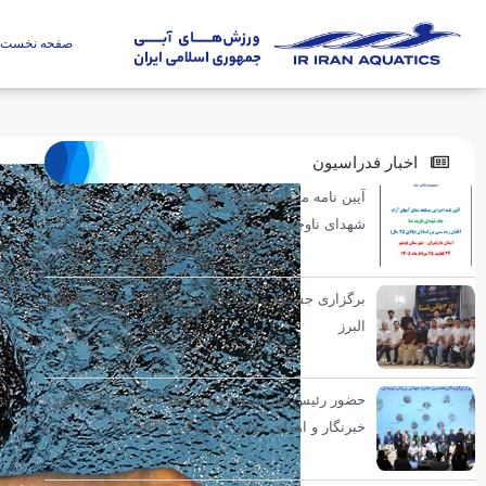
صفحه نخست
اخبار فدراسیون
آیین نامه مسابقه شنای آبهای آزاد – آقایان – جام
شهدای ناوچه دنا
برگزاری جشنواره بزرگداشت روز جهانی شنا در استان
البرز
حضور رئیس فدراسیون ورزش‌های آبی در مراسم روز
خبرنگار و اهدای جوایز برگزیدگان AIPS