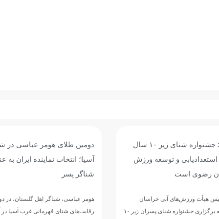
حسین گرایلی: جشنواره شنای زیر ۱۰ سال
دومین طلای هومر عباسی در ش
 استعدادیابی و توسعه ورزش
آسیا؛ انتخاب نماینده ایران به عن
ان رضوی است
شناگر پسر
یس هیأت ورزش‌های آبی خراسان
هومر عباسی، شناگر اهل گلستان، در دو
رضوی، با اشاره به برگزاری جشنواره شنای پسران زیر ۱۰
رقابت‌های شنای قهرمانی غرب آسیا در آ