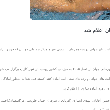
ت های جهانی روسیه همزمان با اردوی غیر متمرکز تیم ملی جوانان که خود را برا
به گزارش روابط عمومی فدراسیون شنا،شیرجه و واترپلو؛ رقابت های شنا قهرمانی جهان در فصل ۲۰۱۵ به میزبانی کشور روسیه در شهر کازان برگزار 
ابت های جهانی و رده های سنی آسیا آماده کنند. کمیته فنی شنا به منظور آمادگی ت
ی اردوی آماده سازی را اعلام کرد.
ا حضور آقایان: مهدی انصاری (آذربایجان شرقی)، جمال چاووشی فر(اصفهان)،احمدر