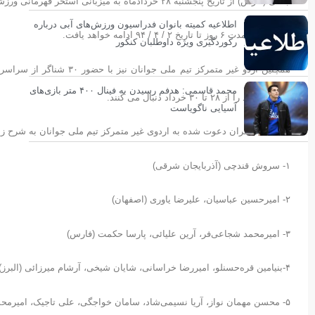
جلالی (فارس) از تاریخ پنجشنبه ۲۸ خردادماه به میزبانی استخر قهرمانی ورزشگاه آزادی آغاز می شود.
اطلاعیه کمیته بانوان فدراسیون ورزش‌های آبی درباره
این اردو به مدت ۶ روز تا تاریخ ۲ / ۴ / ۹۴ ادامه خواهد یافت.
رکوردگیری ویژه داوطلبان کنکور
همچنین اردو غیر متمرکز تی
محمد قاسمی: هدفم رسیدن به فینال ۴۰۰ متر بازی‌های
تمرینات خود را از ۲۸ تا ۳۰ خرداد دنبال می کنند.
آسیایی ناگویاست
اسامی شناگران دعوت شده به اردوی غیر متمرکز تیم ملی جوانان به شرح ز
۱- سروش قندچی (آذربایجان شرقی)
۲- امیرحسین عباسیان، علیرضا یاوری (اصفهان)
۳- امیرمحمد شجاعی‌فر، آرین علیائی، پارسا حکمت (فارس)
۴-بنیامین قره‌حسنلو، امیررضا خراسانی، شایان شیخی، آرشام میرزائی (البرز)
۵- محسن مهمان نواز، آریا نسیمی‌شاد، سامان خواجگی، علی تاجیک، امیرمحمد سرابی،محمد صحافی‌مقدم، امیررضا علی اصغرزاده(خراسان رضوی)