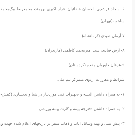
۶- سجاد فرشچی، احسان شفائیان، فراز اکبری برومند، محمدرضا بیگ‌محمد
ساهویه(تهران)
۷-آرمان صیدی (کرمانشاه)
۸- آرش قبادی، سید امیرمحمد کاظمی (مازندران)
۹-عرفان خاوریان مقدم (کردستان)
شرایط و مقررات اردوی متمرکز تیم ملی:
۱- به همراه داشتن البسه و تجهیزات فنی موردنیاز در شنا و بدنسازی (کفش- لباس ورزشی- تخته- فین، کفی و …)
۲- به همراه داشتن دفترچه بیمه و کارت بیمه ورزشی
۳- پیش بینی و تهیه وسائل ایاب و ذهاب سفر در تاریخهای اعلام شده جهت ورود به اردو و بازگشت از اردو به عهده هیأت‌های مربوطه و شناگران مدعو می‌باشد.