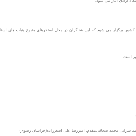
م ملی جوانان نیز با حضور ۳۰ شناگر از سراسر کشور برگزار می شود که این شناگران در محل استخرهای متبوع هیات های است
یر است: