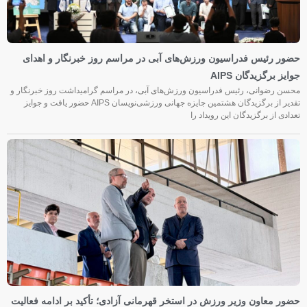
حضور رئیس فدراسیون ورزش‌های آبی در مراسم روز خبرنگار و اهدای
جوایز برگزیدگان AIPS
محسن رضوانی، رئیس فدراسیون ورزش‌های آبی، در مراسم گرامیداشت روز خبرنگار و
تقدیر از برگزیدگان هشتمین جایزه جهانی ورزشی‌نویسان AIPS حضور یافت و جوایز
تعدادی از برگزیدگان این رویداد را
حضور معاون وزیر ورزش در استخر قهرمانی آزادی؛ تأکید بر ادامه فعالیت