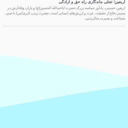
اربعین؛ تجلی ماندگاری راه حق و آزادگی
اربعین حسینی، یادآور حماسه بزرگ حضرت اباعبدالله الحسین(ع) و یاران وفادارش در
مسیر دفاع از حقیقت، عزت و ارزش‌های انسانی است. حضرت زینب کبری(س) با صبر،
شجاعت و بصیرت مثال‌زدنی،