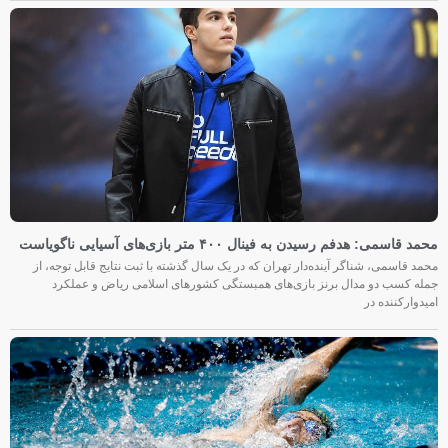
محمد قاسمی: هدفم رسیدن به فینال ۴۰۰ متر بازی‌های آسیایی ناگویاست
محمد قاسمی، شناگر آینده‌دار تهران که در یک سال گذشته با ثبت نتایج قابل توجه، از
جمله کسب دو مدال برنز بازی‌های همبستگی کشورهای اسلامی ریاض و عملکرد
امیدوارکننده در