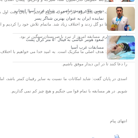
دومین طلای هومر عباسی در شنای غرب آسیا؛ انتخاب
استرالیا گفت: بازی بدی نبود. کار را خوب شروع کردیم. تا پایان وقت اول هم
نماینده ایران به عنوان بهترین شناگر پسر
استرالیایی ها دو گل زدند و اختلاف زیاد شد. ماتمام تلاش خود را کردیم و ا
است. به نظرم مسابقه امروز از نبرد با صربستان سنگین تر بود.
صعود هومر عباسی به فینال ۵۰ متر کرال پشت
مسابقات غرب آسیا
وی ادامه داد: هدف اصلی ما مکزیک است. به امید خدا می خواهیم با اختلاف
را دعا کنند تا در این دیدار موفق باشیم.
اسدی در پایان گفت: شاید امکانات ما نسبت به سایر رقیبان کمتر باشد، اما
شویم. در هر مسابقه با تمام قوا می جنگیم و هیچ چیز کم نمی گذاریم.
انتهای پیام