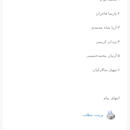
۲-پارسا فاخران
۳-آریا شاه محمدی
۴-یزدان کریمی
۵-آرمان محمدحسینی
۶-مهیار سالارکیان
انتهای پیام
پرینت مطلب