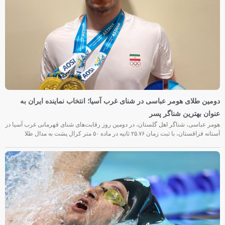
دومین طلای هومر عباسی در شنای غرب آسیا؛ انتخاب نماینده ایران به
عنوان بهترین شناگر پسر
هومر عباسی، شناگر اهل گلستان، در دومین روز رقابت‌های شنای قهرمانی غرب آسیا در
آستانه قزاقستان، با ثبت زمان ۲۵.۷۶ ثانیه در ماده ۵۰ متر کرال پشت به مدال طلا