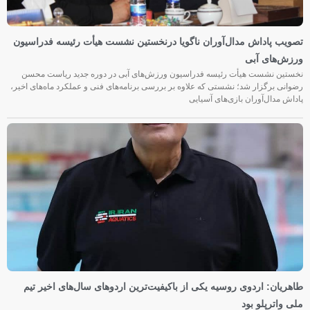
تصویب پاداش مدال‌آوران ناگویا درنخستین نشست هیأت رئیسه فدراسیون
ورزش‌های آبی
نخستین نشست هیأت رئیسه فدراسیون ورزش‌های آبی در دوره جدید ریاست محسن
رضوانی برگزار شد؛ نشستی که علاوه بر بررسی برنامه‌های فنی و عملکرد ماه‌های اخیر،
پاداش مدال‌آوران بازی‌های آسیایی
طاهریان: اردوی روسیه یکی از باکیفیت‌ترین اردوهای سال‌های اخیر تیم
ملی واترپلو بود