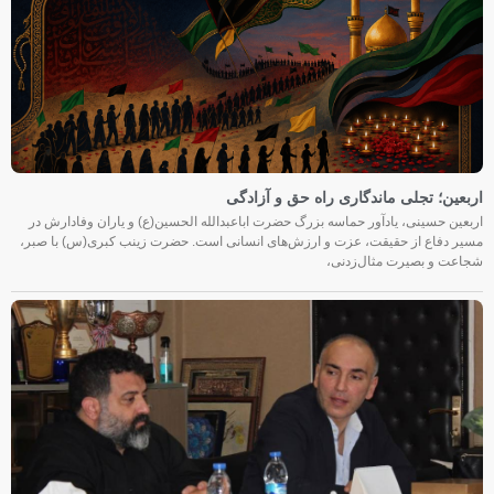
اربعین؛ تجلی ماندگاری راه حق و آزادگی
اربعین حسینی، یادآور حماسه بزرگ حضرت اباعبدالله الحسین(ع) و یاران وفادارش در
مسیر دفاع از حقیقت، عزت و ارزش‌های انسانی است. حضرت زینب کبری(س) با صبر،
شجاعت و بصیرت مثال‌زدنی،