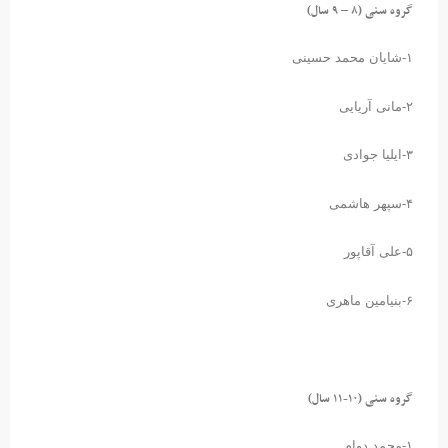
گروه سنی (۸ – ۹ سال)
۱-شایان محمد حسینی
۲-مانی آریایی
۳-ایلیا جوادی
۴-سپهر هاشمی
۵-علی آقاپور
۶-بنیامین ماهری
گروه سنی (۱۰-۱۱ سال)
۱-محمد دوام