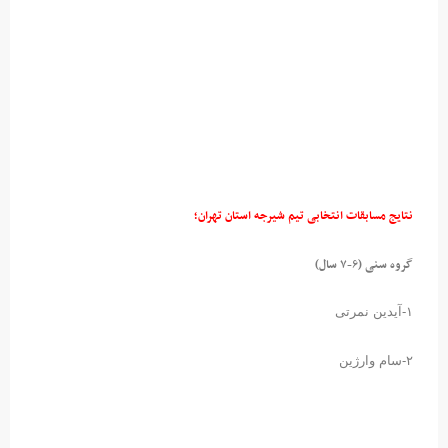
نتایج مسابقات انتخابی تیم شیرجه استان تهران؛
گروه سنی (۶-۷ سال)
۱-آیدین نمرتی
۲-سام وارژین