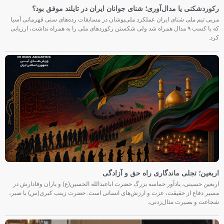
رکوردشکنی یا مدال‌آوری؛ شنای جوانان ایران در تایلند موفق بود؟
مربی تیم ملی شنای ایران عملکرد ملی‌پوشان در مسابقات رده‌های سنی قهرمانی آسیا
که با کسب ۹ مدال همراه شد ولی شکستن رکوردهای ملی را به همراه نداشت، ارزیابی
کرد.
اربعین؛ تجلی ماندگاری راه حق و آزادگی
اربعین حسینی، یادآور حماسه بزرگ حضرت اباعبدالله الحسین(ع) و یاران وفادارش در
مسیر دفاع از حقیقت، عزت و ارزش‌های انسانی است. حضرت زینب کبری(س) با صبر،
شجاعت و بصیرت مثال‌زدنی،