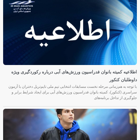
اطلاعیه کمیته بانوان فدراسیون ورزش‌های آبی درباره رکوردگیری ویژه
داوطلبان کنکور
با توجه به هم‌زمانی مرحله نخست مسابقات انتخابی تیم ملی تایم‌تریل دختران با آزمون
سراسری (کنکور)، کمیته بانوان فدراسیون ورزش‌های آبی برای ایجاد شرایط برابر و
جلوگیری از تداخل برنامه‌های