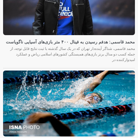
محمد قاسمی: هدفم رسیدن به فینال ۴۰۰ متر بازی‌های آسیایی ناگویاست
محمد قاسمی، شناگر آینده‌دار تهران که در یک سال گذشته با ثبت نتایج قابل توجه، از
جمله کسب دو مدال برنز بازی‌های همبستگی کشورهای اسلامی ریاض و عملکرد
امیدوارکننده در