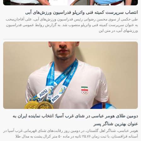
انتصاب سرپرست کمیته فنی واترپلو فدراسیون ورزش‌های آبی
طی حکمی از سوی محسن رضوانی رئیس فدراسیون ورزش‌های آبی، علی آقاجان‌محب
به عنوان سرپرست کمیته فنی واترپلو منصوب شد. به گزارش روابط عمومی فدراسیون
ورزشهای آبی، در متن این
دومین طلای هومر عباسی در شنای غرب آسیا؛ انتخاب نماینده ایران به
عنوان بهترین شناگر پسر
هومر عباسی، شناگر اهل گلستان، در دومین روز رقابت‌های شنای قهرمانی غرب آسیا در
آستانه قزاقستان، با ثبت زمان ۲۵.۷۶ ثانیه در ماده ۵۰ متر کرال پشت به مدال طلا