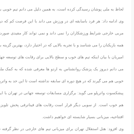
لحاظ به ملی پوشان رسیدگی کرده است، به همین دلیل می دانم تیم خوبی برا
وی ادامه داد: هر فرد باسابقه ای در ورزش می داند با این فرصت کم که در
مربی خارجی شرایط ورزشکاران را نمی داند و نمی تواند کار مفیدی صورت د
همه بازیکنان را می شناسد و با تجربه بالایی که در اختیار دارد، بهترین گزین
امیریان با بیان اینکه تیم های خوب و سطح بالایی برای رقابت های توسعه جه
می دانم دیروز یک پزشک روانشناس به اردو ها معرفی شده که به کمک ملی 
خوبی هم می گیرند که در هیچ دوره ای سابقه نداشته است تا این حد به وات
پیشکسوت واترپلو می گوید: برگزاری مسابقات توسعه جهانی در تهران با ا
هم خوب است. از سویی دیگر قرار است رقابت های فیناترفی پخش تلویزیو
افتتاحیه، میزبانی بسیار شایسته ای خواهیم داشت.
وی افزود: هتل استقلال تهران برای میزبانی تیم های خارجی در نظر گرفته شد