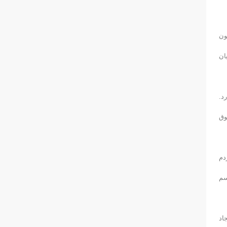
ون
ان
د.
وق
دم
سم
اد