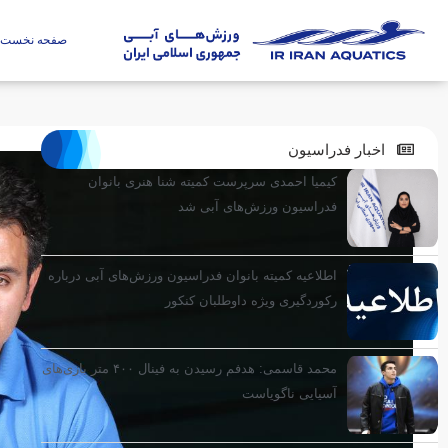
صفحه نخست
اخبار فدراسیون
کیمیا احمدی سرپرست کمیته شنا هنری بانوان
فدراسیون ورزش‌های آبی شد
اطلاعیه کمیته بانوان فدراسیون ورزش‌های آبی درباره
رکوردگیری ویژه داوطلبان کنکور
محمد قاسمی: هدفم رسیدن به فینال ۴۰۰ متر بازی‌های
آسیایی ناگویاست