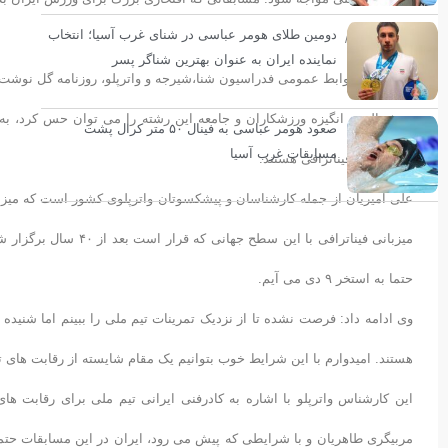
دومین طلای هومر عباسی در شنای غرب آسیا؛ انتخاب
انسیه بحری/
نماینده ایران به عنوان بهترین شناگر پسر
به گزارش روابط عمومی فدراسیون شنا،شیرجه و واترپلو، روزنامه گل نوشت:
خوشحالی و انگیزه ورزشکاران و جامعه این رشته را می توان حس کرد، به طو
صعود هومر عباسی به فینال ۵۰ متر کرال پشت
مسابقات غرب آسیا
برنامه های فیناترافی هستند.
علی امیریان از جمله کارشناسان و پیشکسوتان واترپلوی کشور است که میزبان
میزبانی فیناترافی با 
حتما به استخر ۹ دی می آیم.
وی ادامه داد: فرصت نشده تا از نزدیک تمرینات تیم ملی را ببینم اما شنیده
هستند. امیدوارم با این شرایط خوب بتوانیم یک مقام شایسته از رقابت های 
این کارشناس واترپلو با اشاره به کادرفنی ایرانی تیم ملی برای رقابت های
مربیگری طاهریان و با شرایطی که پیش می رود، ایران در این مسابقات حتما ر