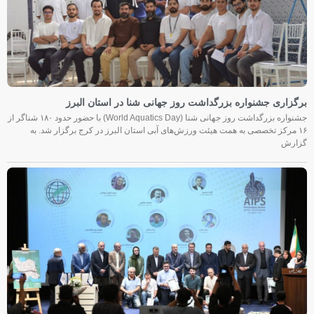
برگزاری جشنواره بزرگداشت روز جهانی شنا در استان البرز
جشنواره بزرگداشت روز جهانی شنا (World Aquatics Day) با حضور حدود ۱۸۰ شناگر از
۱۶ مرکز تخصصی به همت هیئت ورزش‌های آبی استان البرز در کرج برگزار شد. به
گزارش