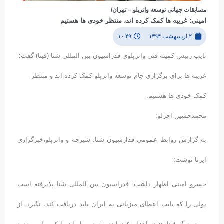
مسابقات جهانی توسعه واترپلو – تهران/
امینی: غریبه ها کمک کرده اند، منتظر خودی ها هستیم
۲ اردیبهشت ۱۳۹۴
۱۰:۴۹
نایب رییس کمیته فنی واترپلوی فدراسیون بین المللی شنا (فینا) گفت:
غریبه ها برای برگزاری جام توسعه واترپلو کمک کرده اند و منتظر
کمک خودی ها هستیم.
محمدحسین آجرلو:
به گزارش روابط عمومی فدارسیون شنا، شیرجه و واترپلو،خبرگزاری
ایرنا نوشت:
خسرو امینی اظهار داشت: فدراسیون بین المللی شنا پذیرفته است
پولی را که بابت اعطای میزبانی به ایران باید دریافت کند، نگیرد. از