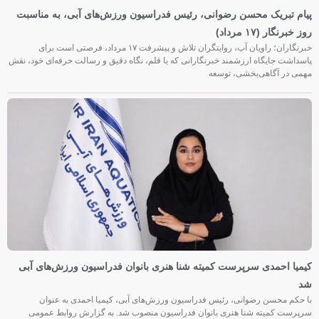
پیام تبریک محسن رضوانی، رئیس فدراسیون ورزش‌های آبی، به مناسبت
روز خبرنگار (۱۷ مرداد)
خبرنگاران؛ راویان آب، روایتگران تلاش و پیشرفت ۱۷ مرداد، فرصتی است برای
پاسداشت جایگاه ارزشمند خبرنگارانی که با قلم، نگاه دقیق و رسالت حرفه‌ای خود، نقش
مهمی در آگاهی‌بخشی، توسعه
کیمیا احمدی سرپرست کمیته شنا هنری بانوان فدراسیون ورزش‌های آبی
شد
با حکم محسن رضوانی، رئیس فدراسیون ورزش‌های آبی، کیمیا احمدی به عنوان
سرپرست کمیته شنا هنری بانوان فدراسیون منصوب شد. به گزارش روابط عمومی