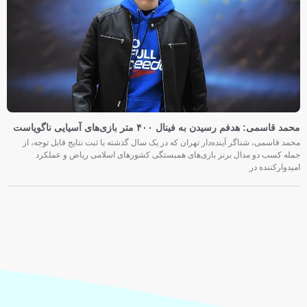
محمد قاسمی: هدفم رسیدن به فینال ۴۰۰ متر بازی‌های آسیایی ناگویاست
محمد قاسمی، شناگر آینده‌دار تهران که در یک سال گذشته با ثبت نتایج قابل توجه، از
جمله کسب دو مدال برنز بازی‌های همبستگی کشورهای اسلامی ریاض و عملکرد
امیدوارکننده در