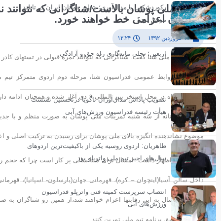
انگیزه ملی پوشان بالاست/شناگرانی که نتوانند ن
رکوردشکنی یا مدال‌آوری؛ شنای جوانان ایران در تایلند
شناگران اعزامی خط خواهند خورد.
موفق بود؟
۱۷ فروردین ۱۳۹۲
۱۲:۲۴
اربعین؛ تجلی ماندگاری راه حق و آزادگی
مدیر تیمهای ملی شنا گفت: شناگرانی که نتوانند نمره قبولی در تستهای کادر
به گزارش روابط عمومی فدراسیون شنا، مرحله دوم اردوی متمرکز تیم مل
۵فروردین ماه در محل استخر بین المللی ٩ د
تصویب پاداش مدال‌آوران ناگویا درنخستین نشست
هیأت رئیسه فدراسیون ورزش‌های آبی
اردو خوشبختانه از سه شنبه تمرینات ملی پوشان به صورت منظم و با جدیت 
موضوع نشاندهنده انگیزه بالای ملی پوشان برای رسیدن به ترکیب اصلی و اعز
طاهریان: اردوی روسیه یکی از باکیفیت‌ترین اردوهای
سال‌های اخیر تیم ملی واترپلو بود
وی در ادمه اظهار داشت: امسال برای شنا سالی پر کار است چرا که حجم ر
انتصاب سرپرست کمیته فنی واترپلو فدراسیون
شناگر بزرگسال به این رقابتها اعزام خواهند شد،از همین رو شناگران به 
ورزش‌های آبی
شوند باید طبق برنامه تیم ملی تمرین کنند.