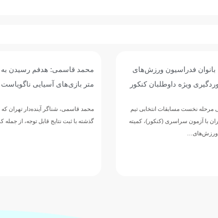
محمد قاسمی: هدفم رسیدن به فینال ۴۰۰
رکوردشکنی یا مدال‌آوری؛ شنای 
آسیایی ناگویاست
در تایلند موفق بود؟
ر آینده‌دار تهران که در یک سال
مربی تیم ملی شنای ایران عملکرد ملی‌پ
یج قابل توجه، از جمله کسب دو مدال…
همراه شد…