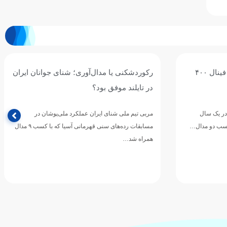
جوانان ایران
اربعین؛ تجلی ماندگاری راه حق و آزادگی
اربعین حسینی، یادآور حماسه بزرگ حضرت اباعبدالله
الحسین(ع) و یاران وفادارش در مسیر دفاع از حقیقت،
وشان در
عزت و ارزش‌های انسانی…
مسابقات رده‌های سنی قهرمانی آسیا که با کسب ۹ مدال