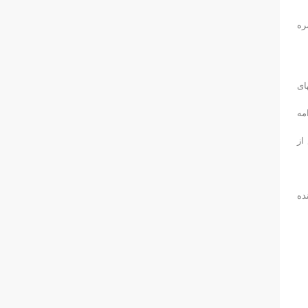
ره
ای
مه
از
ده