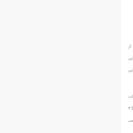
از
این
ین
ات
داخل سالن آسیا(اینچوان – کره)، قهرمانی جهان(بارسلون- اسپانیا)، قهرمانی جوانان جهان(دبی) و دومین دوره بازیهای المپیک جوانان( نانجینگ- چین) که جمعا”٩
می