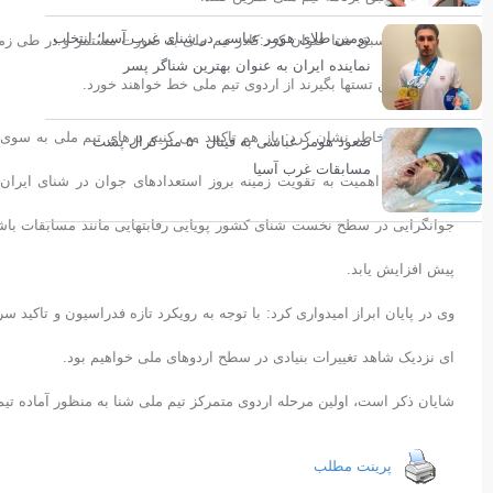
دومین طلای هومر عباسی در شنای غرب آسیا؛ انتخاب
ملی پوش اسبق شنا عنوان کرد:کادر تیم ملی به صورت مستمر و در طی زما
نماینده ایران به عنوان بهترین شناگر پسر
قبولی در این تستها بگیرند از اردوی تیم ملی خط خواهند خورد.
سمیع زاده خاطر نشان کرد: باز هم تاکیید می کنیم درهای تیم ملی به سوی 
صعود هومر عباسی به فینال ۵۰ متر کرال پشت
مسابقات غرب آسیا
کلان خود و اهمیت به تقویت زمینه بروز استعدادهای جوان در شنای ایران
جوانگرایی در سطح نخست شنای کشور پویایی رقابتهایی مانند مسابقات باش
پیش افزایش یابد.
وی در پایان ابراز امیدواری کرد: با توجه به رویکرد تازه فدراسیون و تاکید 
ای نزدیک شاهد تغییرات بنیادی در سطح اردوهای ملی خواهیم بود.
شایان ذکر است، اولین مرحله اردوی متمرکز تیم ملی شنا به منظور آماده تیم ملی شنا از ٢٣لغایت ٢٩ اسفند سال گذش
پرینت مطلب