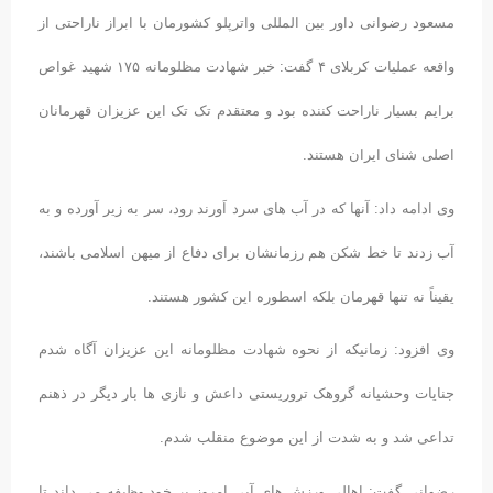
مسعود رضوانی داور بین المللی واترپلو کشورمان با ابراز ناراحتی از
واقعه عملیات کربلای ۴ گفت: خبر شهادت مظلومانه ۱۷۵ شهید غواص
برایم بسیار ناراحت کننده بود و معتقدم تک تک این عزیزان قهرمانان
اصلی شنای ایران هستند.
وی ادامه داد: آنها که در آب های سرد اَورند رود، سر به زیر آورده و به
آب زدند تا خط شکن هم رزمانشان برای دفاع از میهن اسلامی باشند،
یقیناً نه تنها قهرمان بلکه اسطوره این کشور هستند.
وی افزود: زمانیکه از نحوه شهادت مظلومانه این عزیزان آگاه شدم
جنایات وحشیانه گروهک تروریستی داعش و نازی ها بار دیگر در ذهنم
تداعی شد و به شدت از این موضوع منقلب شدم.
رضوانی گفت: اهالی ورزش های آبی امروز بر خود وظیفه می داند تا