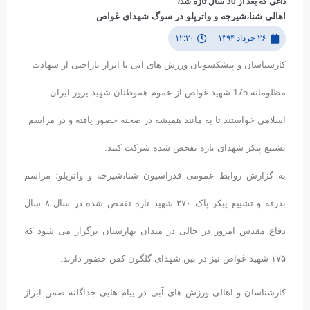
داغی که بعد از 30 سال تازه شد/
اهالی شنا،شیرجه و واترپلو در سوگ شهدای غواص
۲۶ خرداد ۱۳۹۴
۱۲:۲۰
کارشناسان و پیشکسوتان ورزش های آبی با ابراز ناراحتی از شهادت
مظلومانه 175 شهید غواص از عموم هموطنان شهید پرور ایران
اسلامی خواستند تا به مانند همیشه در صحنه حضور یافته و در مراسم
تشییع پیکر شهدای تازه تفحص شده شرکت کنند.
به گزارش روابط عمومی فدراسیون شنا،شیرجه و واترپلو؛ مراسم
بدرقه و تشییع پیکر پاک ۲۷۰ شهید تازه تفحص شده در سال ۸ سال
دفاع مقدس امروز در حالی در میدان بهارستان برگزار می شود که
۱۷۵ شهید غواص نیز در بین شهدای گلگون کفن حضور دارند.
کارشناسان و اهالی ورزش های آبی در پیام هایی جداگانه ضمن ابراز