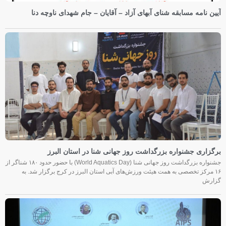
آیین نامه مسابقه شنای آبهای آزاد – آقایان – جام شهدای ناوچه دنا
برگزاری جشنواره بزرگداشت روز جهانی شنا در استان البرز
جشنواره بزرگداشت روز جهانی شنا (World Aquatics Day) با حضور حدود ۱۸۰ شناگر از
۱۶ مرکز تخصصی به همت هیئت ورزش‌های آبی استان البرز در کرج برگزار شد. به
گزارش