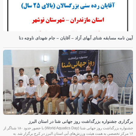
آیین نامه مسابقه شنای آبهای آزاد – آقایان – جام شهدای ناوچه دنا
برگزاری جشنواره بزرگداشت روز جهانی شنا در استان البرز
جشنواره بزرگداشت روز جهانی شنا (World Aquatics Day) با حضور حدود ۱۸۰ شناگر از
۱۶ مرکز تخصصی به همت هیئت ورزش‌های آبی استان البرز در کرج برگزار شد. به