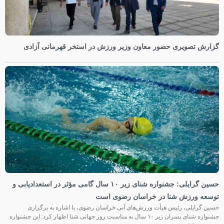
گزارش تصویری حضور معاون وزیر ورزش در استخر قهرمانی آزادی
حسین گرایلی: جشنواره شنای زیر ۱۰ سال گامی مؤثر در استعدادیابی و
توسعه ورزش شنا در خراسان رضوی است
حسین گرایلی، رئیس هیأت ورزش‌های آبی خراسان رضوی، با اشاره به برگزاری
جشنواره شنای پسران زیر ۱۰ سال به مناسبت روز جهانی شنا اظهار کرد: این جشنواره