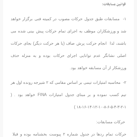
قوانین مسابقات:
۱- مسابقات طبق جدول حرکات مصوب در کمیته فنی برگزار خواهد
شد و ورزشکاران موظف به اجرای تمام حرکات پیش بینی شده می
باشند، لذا انجام حرکت پرش صاف (یا هر حرکت دیگر) بجای حرکات
اصلی نشانگر عدم توانایی اجرای حرکات بوده و به منزله حذف
ورزشکار از آن مسابقه خواهد بود.
۲- محاسبه امتیازات تیمی بر اساس مقامی که ۲ شیرجه رونده اول هر
تیم کسب نموده و بر مبنای جدول امتیازات FINA خواهد بود . (
۱-۲-۳-۴-۵-۶-۸-۱۰-۱۲-۱۴-۱۶-۱۸ )
 حرکات مسابقات:
حرکات تمام ردها در جدول شماره ۲ پیوست بخشنامه بوده و قبلا