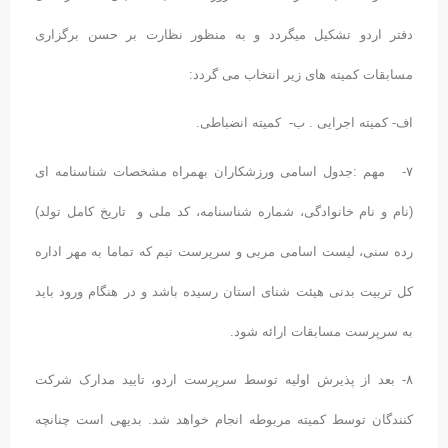
دفتر اردو تشکیل میگردد و به منظور نظارت بر حسن برگزاری
مسابقات کمیته های زیر انتخاب می گردد:
اف- کمیته اجرایی . ب- کمیته انضباطی.
۷- مهم :جدول اسامی ورزشکاران بهمراه مشخصات شناسنامه ای
(نام و نام خانوادگی، شماره شناسنامه، کد ملی و تاریخ کامل تولد)
رده سنی، لیست اسامی مربی و سرپرست تیم که تماما به مهر اداره
کل تربیت بدنی هیئت شنای استان رسیده باشد و در هنگام ورود باید
به سرپرست مسابقات ارائه شود.
۸- بعد از پذیرش اولیه توسط سرپرست اردو، تایید مدارک شرکت
کنندگان توسط کمیته مربوطه انجام خواهد شد. بدیهی است چنانچه