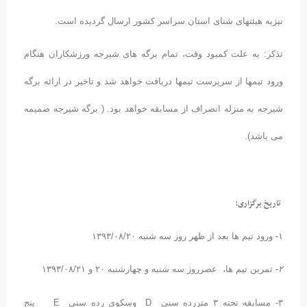
نیزبه هیئتهای شنای استان سراسر کشور ارسال گردیده است.
تذکر: به علت کمبود وقت، تمام برگه های شیرجه ورزشکاران هنگام
ورود تیمها از سرپرست تیمها دریافت خواهد شد و تاخیر در ارائه برگه
شیرجه به منزله انصراف از مسابقه خواهد بود. ( برگه شیرجه ضمیمه
می باشد).
تاریخ برگزاری:
۱- ورود تیم ها بعد از ظهر روز سه شنبه ۱۳۹۳/۰۸/۲۰
۲-
تمرین تیم ها، عصرروز سه شنبه و چهارشنبه ۲۰ و ۱۳۹۳/۰۸/۲۱
۳- مسابقه تخته ۳ متررده سنی D وسکوی رده سنی E پنج