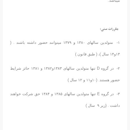
میباشد.
 مقررات سنی:
۱- متولدین سالهای ۱۳۸۰ و ۱۳۷۹ میتوانند حضور داشته باشند . (
۱۳و۱۴ سال )، ( طبق قانون )
۲- در گروه D تنها متولدین سالهای ۱۳۸۳و۱۳۸۲ و ۱۳۸۱ حائز شرایط
حضور هستند. (۱۰و۱۱ و ۱۲ سال )
۳- در گروه E تنها متولدین سالهای ۱۳۸۵ و ۱۳۸۴ حق شرکت خواهند
داشت . (زیر ۹ سال )