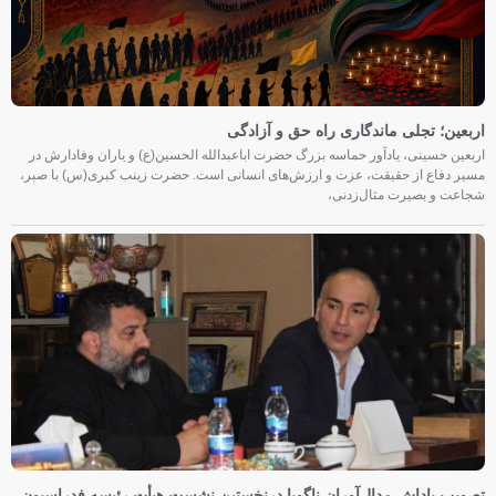
اربعین؛ تجلی ماندگاری راه حق و آزادگی
اربعین حسینی، یادآور حماسه بزرگ حضرت اباعبدالله الحسین(ع) و یاران وفادارش در
مسیر دفاع از حقیقت، عزت و ارزش‌های انسانی است. حضرت زینب کبری(س) با صبر،
شجاعت و بصیرت مثال‌زدنی،
تصویب پاداش مدال‌آوران ناگویا درنخستین نشست هیأت رئیسه فدراسیون