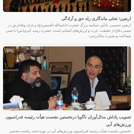
اربعین؛ تجلی ماندگاری راه حق و آزادگی
اربعین حسینی، یادآور حماسه بزرگ حضرت اباعبدالله الحسین(ع) و یاران وفادارش در
مسیر دفاع از حقیقت، عزت و ارزش‌های انسانی است. حضرت زینب کبری(س) با صبر،
شجاعت و بصیرت مثال‌زدنی،
تصویب پاداش مدال‌آوران ناگویا درنخستین نشست هیأت رئیسه فدراسیون
ورزش‌های آبی
نخستین نشست هیأت رئیسه فدراسیون ورزش‌های آبی در دوره جدید ریاست محسن