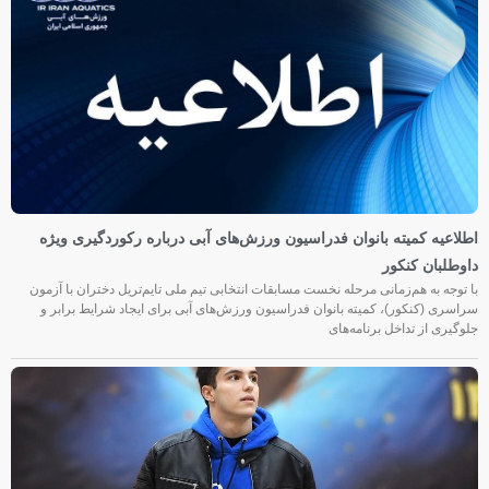
اطلاعیه کمیته بانوان فدراسیون ورزش‌های آبی درباره رکوردگیری ویژه
داوطلبان کنکور
با توجه به هم‌زمانی مرحله نخست مسابقات انتخابی تیم ملی تایم‌تریل دختران با آزمون
سراسری (کنکور)، کمیته بانوان فدراسیون ورزش‌های آبی برای ایجاد شرایط برابر و
جلوگیری از تداخل برنامه‌های