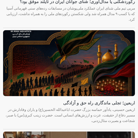
رکوردشکنی یا مدال‌آوری؛ شنای جوانان ایران در تایلند موفق بود؟
مربی تیم ملی شنای ایران عملکرد ملی‌پوشان در مسابقات رده‌های سنی قهرمانی آسیا
که با کسب ۹ مدال همراه شد ولی شکستن رکوردهای ملی را به همراه نداشت، ارزیابی
کرد.
اربعین؛ تجلی ماندگاری راه حق و آزادگی
اربعین حسینی، یادآور حماسه بزرگ حضرت اباعبدالله الحسین(ع) و یاران وفادارش در
مسیر دفاع از حقیقت، عزت و ارزش‌های انسانی است. حضرت زینب کبری(س) با صبر،
شجاعت و بصیرت مثال‌زدنی،