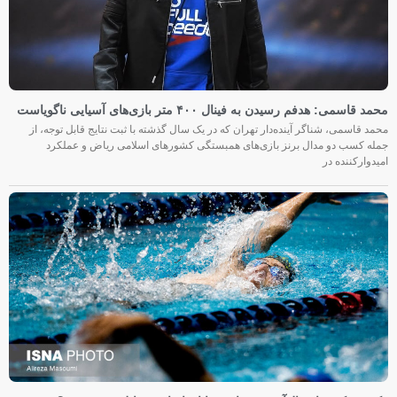
محمد قاسمی: هدفم رسیدن به فینال ۴۰۰ متر بازی‌های آسیایی ناگویاست
محمد قاسمی، شناگر آینده‌دار تهران که در یک سال گذشته با ثبت نتایج قابل توجه، از
جمله کسب دو مدال برنز بازی‌های همبستگی کشورهای اسلامی ریاض و عملکرد
امیدوارکننده در