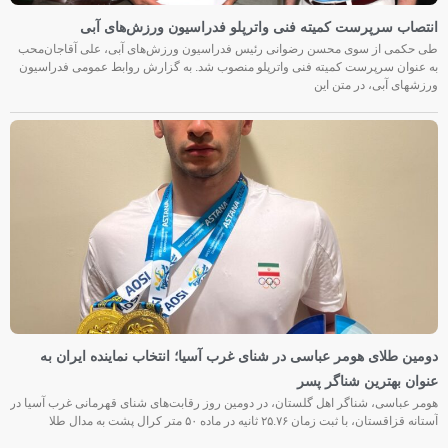
انتصاب سرپرست کمیته فنی واترپلو فدراسیون ورزش‌های آبی
طی حکمی از سوی محسن رضوانی رئیس فدراسیون ورزش‌های آبی، علی آقاجان‌محب
به عنوان سرپرست کمیته فنی واترپلو منصوب شد. به گزارش روابط عمومی فدراسیون
ورزشهای آبی، در متن این
دومین طلای هومر عباسی در شنای غرب آسیا؛ انتخاب نماینده ایران به
عنوان بهترین شناگر پسر
هومر عباسی، شناگر اهل گلستان، در دومین روز رقابت‌های شنای قهرمانی غرب آسیا در
آستانه قزاقستان، با ثبت زمان ۲۵.۷۶ ثانیه در ماده ۵۰ متر کرال پشت به مدال طلا