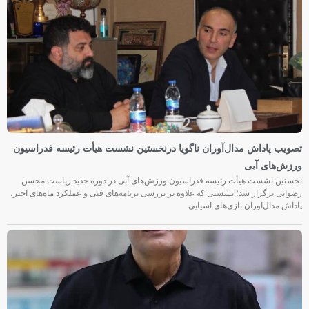
تصویب پاداش مدال‌آوران ناگویا درنخستین نشست هیأت رئیسه فدراسیون
ورزش‌های آبی
نخستین نشست هیأت رئیسه فدراسیون ورزش‌های آبی در دوره جدید ریاست محسن
رضوانی برگزار شد؛ نشستی که علاوه بر بررسی برنامه‌های فنی و عملکرد ماه‌های اخیر،
پاداش مدال‌آوران بازی‌های آسیایی