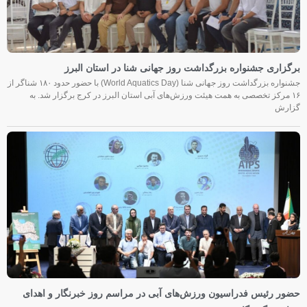
برگزاری جشنواره بزرگداشت روز جهانی شنا در استان البرز
جشنواره بزرگداشت روز جهانی شنا (World Aquatics Day) با حضور حدود ۱۸۰ شناگر از
۱۶ مرکز تخصصی به همت هیئت ورزش‌های آبی استان البرز در کرج برگزار شد. به
گزارش
حضور رئیس فدراسیون ورزش‌های آبی در مراسم روز خبرنگار و اهدای