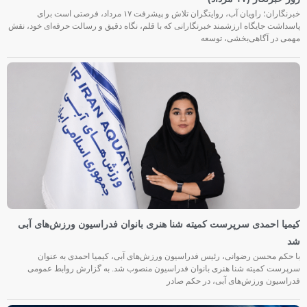
خبرنگاران؛ راویان آب، روایتگران تلاش و پیشرفت ۱۷ مرداد، فرصتی است برای
پاسداشت جایگاه ارزشمند خبرنگارانی که با قلم، نگاه دقیق و رسالت حرفه‌ای خود، نقش
مهمی در آگاهی‌بخشی، توسعه
کیمیا احمدی سرپرست کمیته شنا هنری بانوان فدراسیون ورزش‌های آبی
شد
با حکم محسن رضوانی، رئیس فدراسیون ورزش‌های آبی، کیمیا احمدی به عنوان
سرپرست کمیته شنا هنری بانوان فدراسیون منصوب شد. به گزارش روابط عمومی
فدراسیون ورزش‌های آبی، در حکم صادر