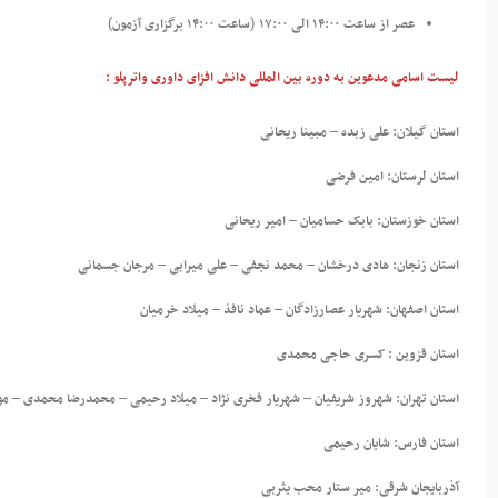
عصر از ساعت ۱۴:۰۰ الی ۱۷:۰۰
ساعت ۱۴:۰۰ برگزاری آزمون
)
(
لیست اسامی مدعوین به دوره بین المللی دانش افزای داوری واترپلو :
استان گیلان: علی زبده – مبینا ریحانی
استان لرستان: امین فرضی
استان خوزستان: بابک حسامیان – امیر ریحانی
استان زنجان: هادی درخشان – محمد نجفی – علی میرابی – مرجان جسمانی
استان اصفهان: شهریار عصارزادگان – عماد نافذ – میلاد خرمیان
استان قزوین : کسری حاجی محمدی
استان تهران: شهروز شریفیان – شهریار فخری نژاد – میلاد رحیمی – محمدرضا محمدی – مونا
استان فارس: شایان رحیمی
آذربایجان شرقی: میر ستار محب یثربی