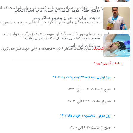
این دوره ویژه داوران فعال و ناظران مورد تایید کمیته فنی واترپلو است که 
دومین طلای هومر عباسی در شنای غرب آسیا؛ انتخاب
نماینده ایران به عنوان بهترین شناگر پسر
لازم به ذکر است با هماهنگی های صورت گرفته با ایشان در جهت دانش افز
قوانین واترپلو جلسه‌ای روز یکشنبه (۳۰ اردیبهشت ۱۴۰۳) برگزار خواهد شد.
صعود هومر عباسی به فینال ۵۰ متر کرال پشت
مسابقات غرب آسیا
محل برگزاری کلینیک:
سالن جلسات استخر ۹ دی – مجموعه ورزشی شهید شیرودی تهران
برنامه برگزاری دوره :
روز اول _ دوشنبه ۳۱ اردیبهشت ماه ۱۴۰۳
صبح از ساعت ۰۹:۳۰ الی ۱۳:۳۰
عصر از ساعت ۱۴:۳۰ الی ۱۷:۳۰
روز دوم _ سه‌شنبه ۱ خرداد ماه ۱۴۰۳
صبح از ساعت ۹:۳۰ الی ۱۳:۰۰