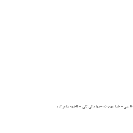
 علی – یلدا عموزاده –هما دائی تقی – فاطمه شاعرزاده