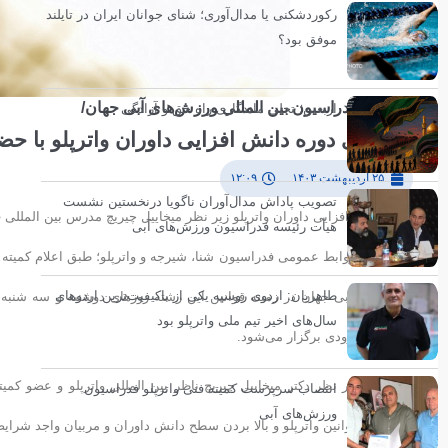
رکوردشکنی یا مدال‌آوری؛ شنای جوانان ایران در تایلند
موفق بود؟
زیر نظر فدراسیون بین المللی ورزش‌های آبی جهان/
اربعین؛ تجلی ماندگاری راه حق و آزادگی
برگزاری دوره دانش افزایی داوران واترپلو با حض
۲۵ اردیبهشت ۱۴۰۳
۱۲:۰۹
تصویب پاداش مدال‌آوران ناگویا درنخستین نشست
دوره دانش افزایی داوران واترپلو زیر نظر میخاییل چیریچ مدرس بین المللی فدراسیون ورزش‌های آبی جهان 31 ار
هیأت رئیسه فدراسیون ورزش‌های آبی
به گزارش روابط عمومی فدراسیون شنا، شیرجه و واترپلو؛ طبق اعلام کمیته فن
طاهریان: اردوی روسیه یکی از باکیفیت‌ترین اردوهای
سال‌های اخیر تیم ملی واترپلو بود
ورزشی شیرودی برگزار می‌شود.
این دوره زیر نظر دکتر میخاییل چیریچ ناظر بین المللی واترپلو و عضو کمی
انتصاب سرپرست کمیته فنی واترپلو فدراسیون
ورزش‌های آبی
مروری بر قوانین واترپلو و بالا بردن سطح دانش داوران و مربیان واجد شرای