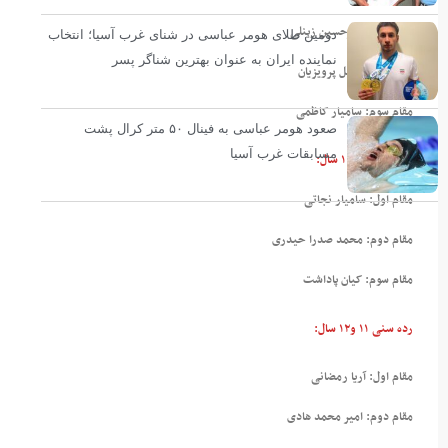
مقام اول: امیرحسین زینلی
دومین طلای هومر عباسی در شنای غرب آسیا؛ انتخاب
نماینده ایران به عنوان بهترین شناگر پسر
مقام دوم: جلیل پرویزیان
مقام سوم: سامیار کاظمی
صعود هومر عباسی به فینال ۵۰ متر کرال پشت
مسابقات غرب آسیا
رده سنی ۹ و ۱۰ سال:
مقام اول: سامیار نجاتی
مقام دوم: محمد صدرا حیدری
مقام سوم: کیان پاداشت
رده سنی ۱۱ و۱۲ سال:
مقام اول: آریا رمضانی
مقام دوم: امیر محمد هادی