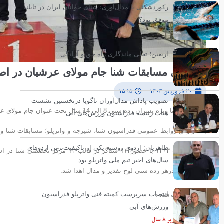
رکوردشکنی یا مدال‌آوری؛ شنای جوانان ایران در تایلند
موفق بود؟
اربعین؛ تجلی ماندگاری راه حق و آزادگی
برگزاری مسابقات شنا جام مولای عرشیان در اص
۲۰ فروردین ۱۴۰۳
۱۵:۱۵
تصویب پاداش مدال‌آوران ناگویا درنخستین نشست
مسابقات شنا ویژه پسران رده سنی 8 الی 14 سال تحت عنوان جام مولای عرشیان با همکاری شهرداری و هیات شنای استان اصفهان برگزار شد.
هیأت رئیسه فدراسیون ورزش‌های آبی
طاهریان: اردوی روسیه یکی از باکیفیت‌ترین اردوهای
فروردین ماه ۱۴۰۳ با حضور۱۱۳ شناگ
سال‌های اخیر تیم ملی واترپلو بود
نفرات برتر درهر رده سنی لوح تقدیر و مدال اهدا شد.
مقام های کسب شده :
انتصاب سرپرست کمیته فنی واترپلو فدراسیون
ورزش‌های آبی
رده سنی ۸ و زیر ۸ سال
: