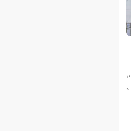
به گزارش روابط عمومی فدراسیون شنا، شیرجه و واترپلو؛ مسابقات شنا ویژه پسران رده سنی ۸ الی ۱۴ سال تحت عنوان جام مولای عرشیان روز پنجشنبه ۱۶
 به