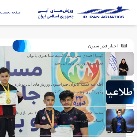
صفحه نخست
اخبار فدراسیون
کیمیا احمدی سرپرست کمیته شنا هنری بانوان
فدراسیون ورزش‌های آبی شد
اطلاعیه کمیته بانوان فدراسیون ورزش‌های آبی درباره
رکوردگیری ویژه داوطلبان کنکور
محمد قاسمی: هدفم رسیدن به فینال ۴۰۰ متر بازی‌های
آسیایی ناگویاست