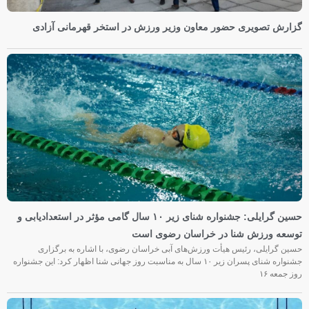
گزارش تصویری حضور معاون وزیر ورزش در استخر قهرمانی آزادی
حسین گرایلی: جشنواره شنای زیر ۱۰ سال گامی مؤثر در استعدادیابی و
توسعه ورزش شنا در خراسان رضوی است
حسین گرایلی، رئیس هیأت ورزش‌های آبی خراسان رضوی، با اشاره به برگزاری
جشنواره شنای پسران زیر ۱۰ سال به مناسبت روز جهانی شنا اظهار کرد: این جشنواره
روز جمعه‌ ۱۶