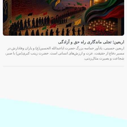
اربعین؛ تجلی ماندگاری راه حق و آزادگی
اربعین حسینی، یادآور حماسه بزرگ حضرت اباعبدالله الحسین(ع) و یاران وفادارش در
مسیر دفاع از حقیقت، عزت و ارزش‌های انسانی است. حضرت زینب کبری(س) با صبر،
شجاعت و بصیرت مثال‌زدنی،