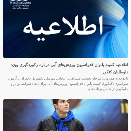
اطلاعیه کمیته بانوان فدراسیون ورزش‌های آبی درباره رکوردگیری ویژه
داوطلبان کنکور
با توجه به هم‌زمانی مرحله نخست مسابقات انتخابی تیم ملی تایم‌تریل دختران با آزمون
سراسری (کنکور)، کمیته بانوان فدراسیون ورزش‌های آبی برای ایجاد شرایط برابر و
جلوگیری از تداخل برنامه‌های