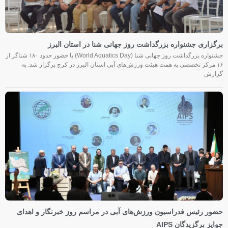
برگزاری جشنواره بزرگداشت روز جهانی شنا در استان البرز
جشنواره بزرگداشت روز جهانی شنا (World Aquatics Day) با حضور حدود ۱۸۰ شناگر از
۱۶ مرکز تخصصی به همت هیئت ورزش‌های آبی استان البرز در کرج برگزار شد. به
گزارش
حضور رئیس فدراسیون ورزش‌های آبی در مراسم روز خبرنگار و اهدای
جوایز برگزیدگان AIPS