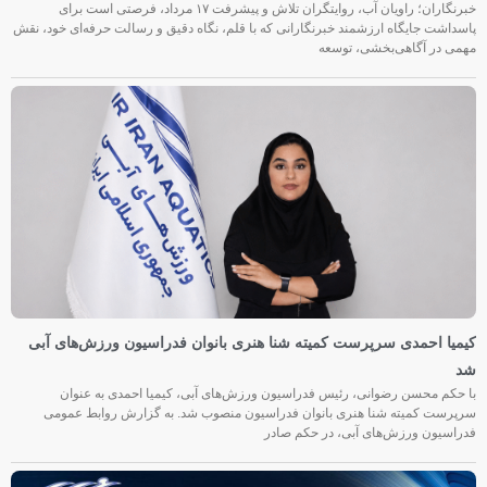
خبرنگاران؛ راویان آب، روایتگران تلاش و پیشرفت ۱۷ مرداد، فرصتی است برای
پاسداشت جایگاه ارزشمند خبرنگارانی که با قلم، نگاه دقیق و رسالت حرفه‌ای خود، نقش
مهمی در آگاهی‌بخشی، توسعه
کیمیا احمدی سرپرست کمیته شنا هنری بانوان فدراسیون ورزش‌های آبی
شد
با حکم محسن رضوانی، رئیس فدراسیون ورزش‌های آبی، کیمیا احمدی به عنوان
سرپرست کمیته شنا هنری بانوان فدراسیون منصوب شد. به گزارش روابط عمومی
فدراسیون ورزش‌های آبی، در حکم صادر