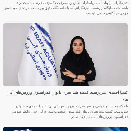
خبرنگاران؛ راویان آب، روایتگران تلاش و پیشرفت ۱۷ مرداد، فرصتی است برای
پاسداشت جایگاه ارزشمند خبرنگارانی که با قلم، نگاه دقیق و رسالت حرفه‌ای خود، نقش
مهمی در آگاهی‌بخشی، توسعه
کیمیا احمدی سرپرست کمیته شنا هنری بانوان فدراسیون ورزش‌های آبی
شد
با حکم محسن رضوانی، رئیس فدراسیون ورزش‌های آبی، کیمیا احمدی به عنوان
سرپرست کمیته شنا هنری بانوان فدراسیون منصوب شد. به گزارش روابط عمومی
فدراسیون ورزش‌های آبی، در حکم صادر