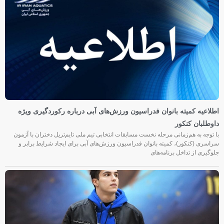
اطلاعیه کمیته بانوان فدراسیون ورزش‌های آبی درباره رکوردگیری ویژه
داوطلبان کنکور
با توجه به هم‌زمانی مرحله نخست مسابقات انتخابی تیم ملی تایم‌تریل دختران با آزمون
سراسری (کنکور)، کمیته بانوان فدراسیون ورزش‌های آبی برای ایجاد شرایط برابر و
جلوگیری از تداخل برنامه‌های