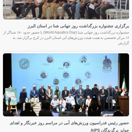
برگزاری جشنواره بزرگداشت روز جهانی شنا در استان البرز
جشنواره بزرگداشت روز جهانی شنا (World Aquatics Day) با حضور حدود ۱۸۰ شناگر از
۱۶ مرکز تخصصی به همت هیئت ورزش‌های آبی استان البرز در کرج برگزار شد. به
گزارش
حضور رئیس فدراسیون ورزش‌های آبی در مراسم روز خبرنگار و اهدای
جوایز برگزیدگان AIPS