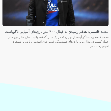
محمد قاسمی: هدفم رسیدن به فینال ۴۰۰ متر بازی‌های آسیایی ناگویاست
محمد قاسمی، شناگر آینده‌دار تهران که در یک سال گذشته با ثبت نتایج قابل توجه، از
جمله کسب دو مدال برنز بازی‌های همبستگی کشورهای اسلامی ریاض و عملکرد
امیدوارکننده در