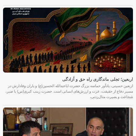
اربعین؛ تجلی ماندگاری راه حق و آزادگی
اربعین حسینی، یادآور حماسه بزرگ حضرت اباعبدالله الحسین(ع) و یاران وفادارش در
مسیر دفاع از حقیقت، عزت و ارزش‌های انسانی است. حضرت زینب کبری(س) با صبر،
شجاعت و بصیرت مثال‌زدنی،