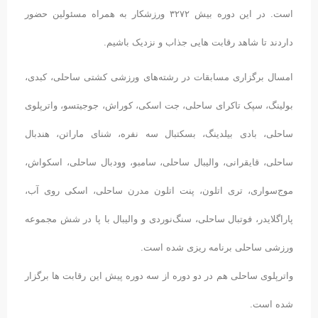
است. در این دوره بیش ۳۲۷۲ ورزشکار به همراه مسئولین حضور
داردند تا شاهد رقابت هایی جذاب و نزدیک باشیم.
امسال برگزاری مسابقات در رشته‌های ورزشی کشتی ساحلی، کبدی،
بولینگ، سپک تاکرای ساحلی، جت اسکی، کوراش، جوجیتسو، واترپلوی
ساحلی، بادی بیلدینگ، بسکتبال سه نفره، شنای ماراتن، هندبال
ساحلی، قایقرانی، والیبال ساحلی، سامبو، وودبال ساحلی، اسکواش،
موج‌سواری، تری اتلون، پنت اتلون مدرن ساحلی، اسکی روی آب،
پاراگلایدر، فوتبال ساحلی، سنگ‌نوردی و والیبال با پا در شش مجموعه
ورزشی ساحلی برنامه ریزی شده است.
واترپلوی ساحلی هم در دو دوره از سه دوره پیش این رقابت ها برگزار
شده است.