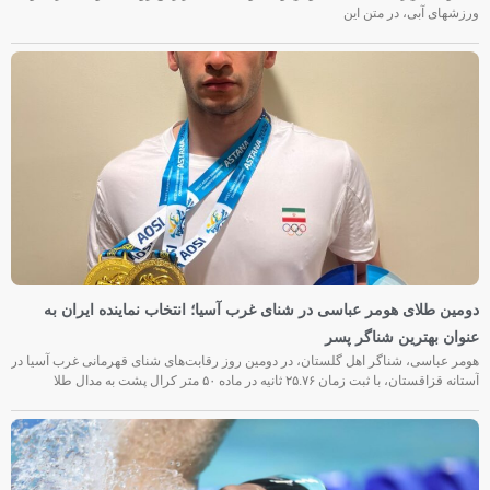
ورزشهای آبی، در متن این
دومین طلای هومر عباسی در شنای غرب آسیا؛ انتخاب نماینده ایران به
عنوان بهترین شناگر پسر
هومر عباسی، شناگر اهل گلستان، در دومین روز رقابت‌های شنای قهرمانی غرب آسیا در
آستانه قزاقستان، با ثبت زمان ۲۵.۷۶ ثانیه در ماده ۵۰ متر کرال پشت به مدال طلا