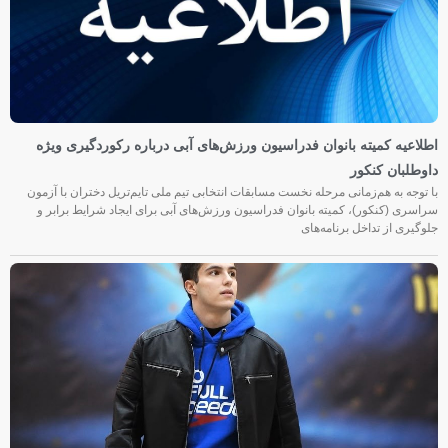
اطلاعیه کمیته بانوان فدراسیون ورزش‌های آبی درباره رکوردگیری ویژه
داوطلبان کنکور
با توجه به هم‌زمانی مرحله نخست مسابقات انتخابی تیم ملی تایم‌تریل دختران با آزمون
سراسری (کنکور)، کمیته بانوان فدراسیون ورزش‌های آبی برای ایجاد شرایط برابر و
جلوگیری از تداخل برنامه‌های