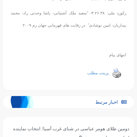
رکورد ملی: ۳.۲۶.۳۸- “سعید ملک آشتیانی- پاشا وحدتی راد- محمد
بیداریان- امین نوشادی” در رقابت های قهرمانی جهان رم ۲۰۰۹
انتهای پیام
پرینت مطلب
اخبار مرتبط
دومین طلای هومر عباسی در شنای غرب آسیا؛ انتخاب نماینده