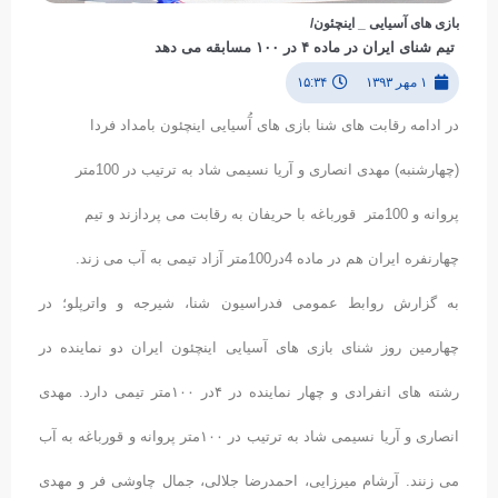
بازی های آسیایی _ اینچئون/
تیم شنای ایران در ماده ۴ در ۱۰۰ مسابقه می دهد
۱ مهر ۱۳۹۳
۱۵:۳۴
در ادامه رقابت های شنا بازی های آُسیایی اینچئون بامداد فردا
(چهارشنبه) مهدی انصاری و آریا نسیمی شاد به ترتیب در 100متر
پروانه و 100متر قورباغه با حریفان به رقابت می پردازند و تیم
چهارنفره ایران هم در ماده 4در100متر آزاد تیمی به آب می زند.
به گزارش روابط عمومی فدراسیون شنا، شیرجه و واترپلو؛ در
چهارمین روز شنای بازی های آسیایی اینچئون ایران دو نماینده در
رشته های انفرادی و چهار نماینده در ۴در ۱۰۰متر تیمی دارد. مهدی
انصاری و آریا نسیمی شاد به ترتیب در ۱۰۰متر پروانه و قورباغه به آب
می زنند. آرشام میرزایی، احمدرضا جلالی، جمال چاوشی فر و مهدی