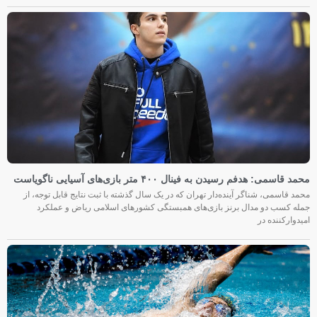
محمد قاسمی: هدفم رسیدن به فینال ۴۰۰ متر بازی‌های آسیایی ناگویاست
محمد قاسمی، شناگر آینده‌دار تهران که در یک سال گذشته با ثبت نتایج قابل توجه، از
جمله کسب دو مدال برنز بازی‌های همبستگی کشورهای اسلامی ریاض و عملکرد
امیدوارکننده در