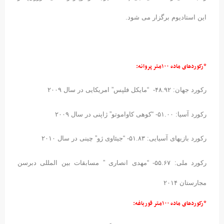
این استادیوم برگزار می شود.
*رکوردهای ماده ۱۰۰متر پروانه:
رکورد جهان: ۴۸.۹۲- “مایکل فلپس” امریکایی در سال ۲۰۰۹
رکورد آسیا: ۵۱.۰۰- “کوهی کاواموتو” ژاپنی در سال ۲۰۰۹
رکورد بازیهای آسیایی: ۵۱.۸۳- “جیئاوی ژو” چینی در سال ۲۰۱۰
رکورد ملی: ۵۵.۶۷- “مهدی انصاری ” مسابقات بین المللی دبرسن
مجارستان ۲۰۱۴
*رکوردهای ماده ۱۰۰متر قورباغه: