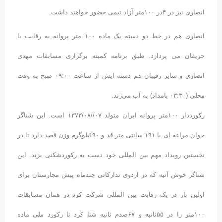
انصاری نیز در ۴در ۱۰۰متر آزاد تیمی حضور خواهند داشت.
انصاری هم در خط دو دسته یک ماده ۱۰۰ متر پروانه به رقابت با
حریفان می پردازد. طبق برنامه کمیته برگزاری مسابقات مهدی
انصاری و سایر رقیبان هم دسته ایش از ساعت ۰۹:۰۰ صبح به وقت
محلی (۰۳:۳۰ بامداد) به آب می‌زند.
رکورددار ۱۰۰متر پروانه ایران متولد ۰۷//۱۳۷۳/۰۸ است. این شناگر
جوان مراغه ای با ۱۹۱ سانتی متر قد و ۹۰کیلوگرم وزن قصد دارد تا در
نخستین رویداد مهم بین المللی خود دست به رکوردشکنی بزند. این
شناگر خوش آتیه که در اردوی تدارکاتی چندماه پیش مجارستان برای
اولین بار در یک رقابت بین المللی شرکت کرد در همان مسابقات
۱۰۰متر را در ۵۵ثانیه و ۶۷صدم ثانیه شنا کرد تا رکورد ملی ماده