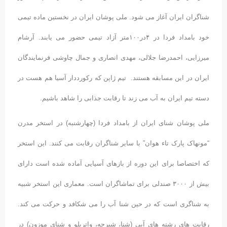
شناگران ایران آغاز می شود. ملی پوشان ایران در نخستین ماده تیمی
خود بامداد فردا در ۴در۱۰۰متر آزاد تیمی حضور می یابند. آرشام
میرزایی، احمدرضا جلالی، مهدی انصاری و جمال چاوشی فرنمایندگان
ایران در این مسابقه هستند. تیم ژاپن که رکورددار آسیا هم هست در
دسته تیم ایران به آب می زند تا رقابت جذابی را شاهد باشیم.
ملی پوشان شنای ایران از بامداد فردا (چهارشنبه) در استخر مدرن
“مونهاک پارک تاء هوان” با سایر شناگران رقابت می کنند. این استخر
که اختصاصا برای این دوره از بازهای آسیایی آماده شده است دارای
بیش از ۳۰۰۰ صندلی برای تماشاگران است. معماری این استخر شبیه
به شناگری است که در حین شنا آب را می شکافد و حرکت می کند.
رقابت های رشته های آبی (شنا، شیرجه، واترپلو و شنای موزون) در