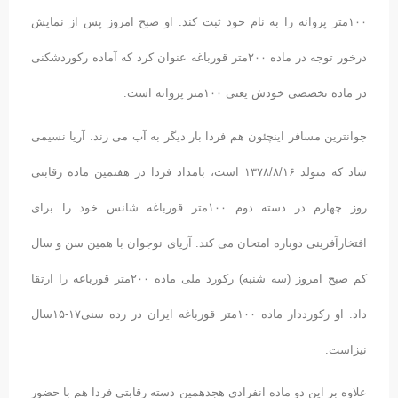
۱۰۰متر پروانه را به نام خود ثبت کند. او صبح امروز پس از نمایش
درخور توجه در ماده ۲۰۰متر قورباغه عنوان کرد که آماده رکوردشکنی
در ماده تخصصی خودش یعنی ۱۰۰متر پروانه است.
جوانترین مسافر اینچئون هم فردا بار دیگر به آب می زند. آریا نسیمی
شاد که متولد ۱۳۷۸/۸/۱۶ است، بامداد فردا در هفتمین ماده رقابتی
روز چهارم در دسته دوم ۱۰۰متر قورباغه شانس خود را برای
افتخارآفرینی دوباره امتحان می کند. آریای نوجوان با همین سن و سال
کم صبح امروز (سه شنبه) رکورد ملی ماده ۲۰۰متر قورباغه را ارتقا
داد. او رکورددار ماده ۱۰۰متر قورباغه ایران در رده سنی۱۷-۱۵سال
نیزاست.
علاوه بر این دو ماده انفرادی هجدهمین دسته رقابتی فردا هم با حضور