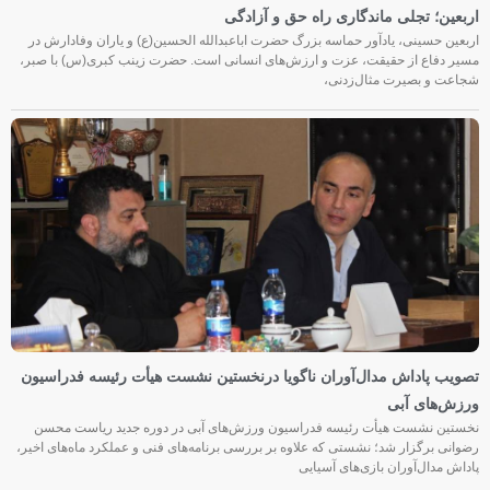
اربعین؛ تجلی ماندگاری راه حق و آزادگی
اربعین حسینی، یادآور حماسه بزرگ حضرت اباعبدالله الحسین(ع) و یاران وفادارش در
مسیر دفاع از حقیقت، عزت و ارزش‌های انسانی است. حضرت زینب کبری(س) با صبر،
شجاعت و بصیرت مثال‌زدنی،
تصویب پاداش مدال‌آوران ناگویا درنخستین نشست هیأت رئیسه فدراسیون
ورزش‌های آبی
نخستین نشست هیأت رئیسه فدراسیون ورزش‌های آبی در دوره جدید ریاست محسن
رضوانی برگزار شد؛ نشستی که علاوه بر بررسی برنامه‌های فنی و عملکرد ماه‌های اخیر،
پاداش مدال‌آوران بازی‌های آسیایی