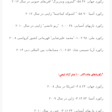
رکورد جهان: ۵۸.۴۶- “کمرون وندربرگ” افریقای جنوبی در سال ۲۰۱۲
رکورد آسیا: ۵۸.۹۰- ” کسوکه کیتاجیما” زاپنی در سال ۲۰۱۲
رکورد بازیهای آسیایی: ۱.۰۰.۳۸- “ریو تاتشی” ژاپنی در سال ۲۰۱۰
رکورد ملی: ۱.۰۲.۹۸- “محمد علیرضایی” قهرمانی کشور کرواسی ۲۰۰۸
رکورد آریا نسیمی شاد: ۱.۰۶.۵۶- مسابقات بین المللی دبی ۲۰۱۴
*رکوردهای ماده ۴در ۱۰۰ متر آزاد تیمی:
رکورد جهان: ۳.۸.۲۴- امریکا در سال ۲۰۰۸
رکورد آسیا: ۳.۱۴.۷۳- ژاپن در سال ۲۰۰۹
رکورد بازیهای آسیایی: ۳.۱۶.۳۴- چین در سال ۲۰۱۰