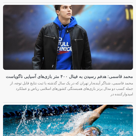
محمد قاسمی: هدفم رسیدن به فینال ۴۰۰ متر بازی‌های آسیایی ناگویاست
محمد قاسمی، شناگر آینده‌دار تهران که در یک سال گذشته با ثبت نتایج قابل توجه، از
جمله کسب دو مدال برنز بازی‌های همبستگی کشورهای اسلامی ریاض و عملکرد
امیدوارکننده در