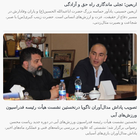
اربعین؛ تجلی ماندگاری راه حق و آزادگی
اربعین حسینی، یادآور حماسه بزرگ حضرت اباعبدالله الحسین(ع) و یاران وفادارش در
مسیر دفاع از حقیقت، عزت و ارزش‌های انسانی است. حضرت زینب کبری(س) با صبر،
شجاعت و بصیرت مثال‌زدنی،
تصویب پاداش مدال‌آوران ناگویا درنخستین نشست هیأت رئیسه فدراسیون
ورزش‌های آبی
نخستین نشست هیأت رئیسه فدراسیون ورزش‌های آبی در دوره جدید ریاست محسن
رضوانی برگزار شد؛ نشستی که علاوه بر بررسی برنامه‌های فنی و عملکرد ماه‌های اخیر،
پاداش مدال‌آوران بازی‌های آسیایی