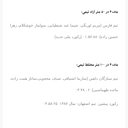
ماده ۴ در ۵۰ متر آزاد تیمی:
تیم فارس (مریم اورنگی، شیما عبد شنطیایی، سولماز خوشکلام، زهرا
حسین زاده): ۰۱.۵۷.۸۸ (رکورد ملی جدید)
ماده ۴ در ۱۰۰ متر مختلط تیمی:
تیم ستارگان دلفین (سارینا اشتیاقی، صدف محجوبی،ساناز همت زاده،
مائده طهماسبی): ۰۴.۴۸.۰۶
رکورد پیشین: تیم اصفهان- سال ۱۳۸۷: ۰۴.۵۸.۲۵