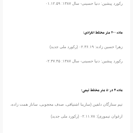
رکورد پیشین: دنیا حسینی- سال ۱۳۸۷: ۰۱.۱۲.۵۹
ماده ۲۰۰ متر مختلط انفرادی:
زهرا حسین زاده: ۰۲.۳۶.۱۹ (رکورد ملی جدید)
رکورد پیشین: دنیا حسینی- سال ۱۳۸۷: ۰۲.۳۷.۴۵
ماده ۴ در۵۰ متر مختلط تیمی:
تیم ستارگان دلفین (سارینا اشتیاقی، صدف محجوبی، ساناز همت زاده،
ارغوان تیموری): ۰۲.۱۱.۷۸ (رکورد ملی جدید)