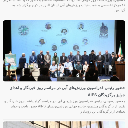
جشنواره بزرگداشت روز جهانی شنا (World Aquatics Day) با حضور حدود ۱۸۰ شناگر از
۱۶ مرکز تخصصی به همت هیئت ورزش‌های آبی استان البرز در کرج برگزار شد. به
گزارش
حضور رئیس فدراسیون ورزش‌های آبی در مراسم روز خبرنگار و اهدای
جوایز برگزیدگان AIPS
محسن رضوانی، رئیس فدراسیون ورزش‌های آبی، در مراسم گرامیداشت روز خبرنگار و
تقدیر از برگزیدگان هشتمین جایزه جهانی ورزشی‌نویسان AIPS حضور یافت و جوایز
تعدادی از برگزیدگان این رویداد را