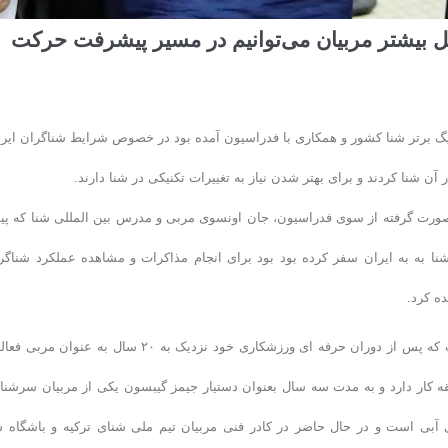
مل بیشتر مربیان می‌توانیم در مسیر پیشرفت حرکت
یگ برتر شنا کشور و همکاری با فدراسیون آمده بود در خصوص شرایط شناگران ایر
ن شنا کردند و برای بهتر شدن نیاز به تغییرات تکنیکی در شنا دارند.
 صورت گرفته از سوی فدراسیون، جان اونسوی مربی و مدرس بین المللی شنا که پ
شنا به به ایران سفر کرده بود بود برای انجام مذاکرات و مشاهده عملکرد شناگر
ده کرد.
جان اونسوی ۴۵ ساله یکی از قهرمانان و رکورداران اسبق شنای ترکیه است که پس از دوران حرفه ای ورزشکاری خود نزدیک به ۲۰ سال به عنوا
 حدود ۱۵ سال در کشور آمریکا سابقه کار دارد و به مدت سه سال بعنوان دستیار جیمز گیبسون یکی از مربیان سرش
آبی است و در حال حاضر در کادر فنی مربیان تیم ملی شنای ترکیه و باشگاه ش