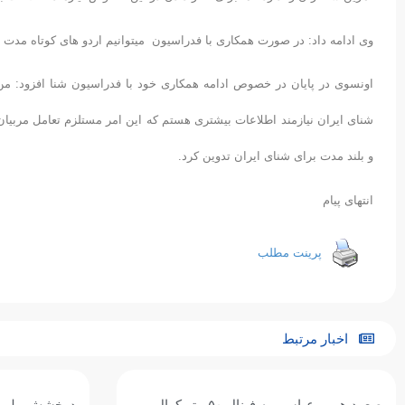
وی ادامه داد: در صورت همکاری با فدراسیون میتوانیم اردو های کوتاه مدت 
اونسوی در پایان در خصوص ادامه همکاری خود با فدراسیون شنا افزود: م
شنای ایران نیازمند اطلاعات بیشتری هستم که این امر مستلزم تعامل مربیا
و بلند مدت برای شنای ایران تدوین کرد.
انتهای پیام
پرینت مطلب
اخبار مرتبط
صعود هومر عباسی به فینال ۵۰ متر کرال
درخشش ملی‌پو