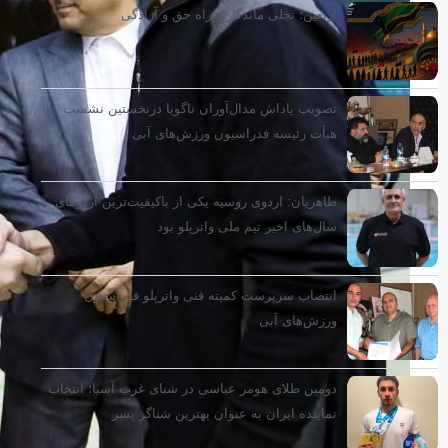
اربعین؛ تجلی ماندگاری راه حق و آزادگی
تصویب پاداش مدال‌آوران ناگویا درنخستین نشست
هیأت رئیسه فدراسیون ورزش‌های آبی
طاهریان: اردوی روسیه یکی از باکیفیت‌ترین اردوهای
سال‌های اخیر تیم ملی واترپلو بود
انتصاب سرپرست کمیته فنی واترپلو فدراسیون
ورزش‌های آبی
دومین طلای هومر عباسی در شنای غرب آسیا؛ انتخاب
نماینده ایران به عنوان بهترین شناگر پسر