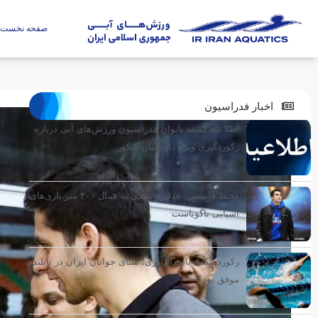
صفحه نخست
اخبار فدراسیون
اطلاعیه کمیته بانوان فدراسیون ورزش‌های آبی درباره
رکوردگیری ویژه داوطلبان کنکور
محمد قاسمی: هدفم رسیدن به فینال ۴۰۰ متر بازی‌های
آسیایی ناگویاست
رکوردشکنی یا مدال‌آوری؛ شنای جوانان ایران در تایلند
موفق بود؟