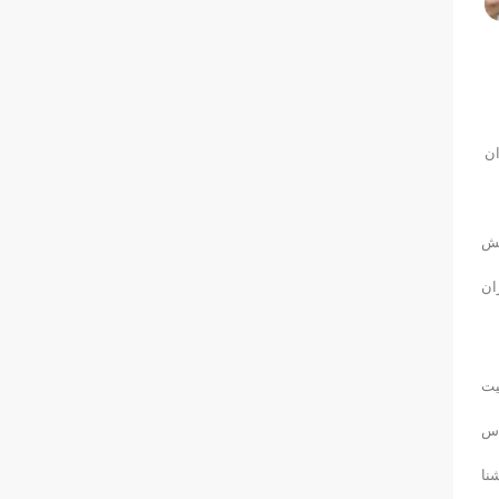
ان
یش
ان
ن مربی فعالیت
ناس
نا