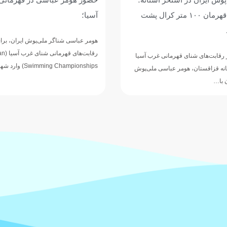
هومر عباسی قهرمان ۱۰۰ متر کرال پشت
آسیا؛
هومر عباسی شناگر ملی‌پوش ایران، برا
رقابت‌
 رقابت‌های شنای قهرمانی غرب آسیا
Swimming Championships) وارد شهر…
آستانه قزاقستان، هومر عباسی ملی‌پوش
 با…