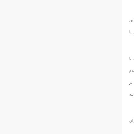
ین
پا
با
دم
بر
نه
ای