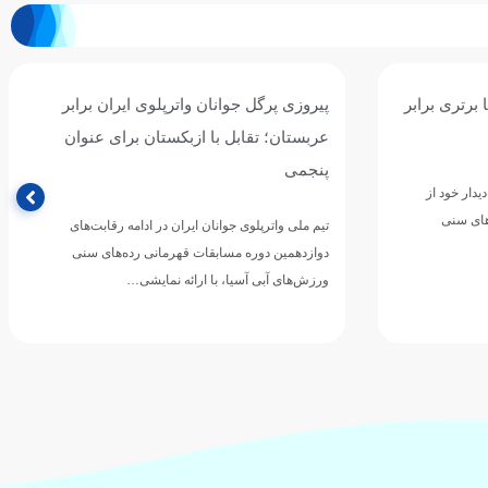
ان برابر
سومین برد جوانان واترپلوی ایران با شکست
ی عنوان
پرگل سریلانکا/ نوبت به قزاقستان رسید
تیم ملی واترپلوی جوانان ایران در چهارمین دیدار خود از
مرحله گروهی دوازدهمین دوره مسابقات قهرمانی
رقابت‌های
رده‌های سنی ورزش‌های آبی…
های سنی