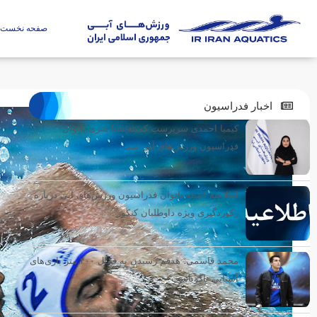
صفحه نخست
اخبار فدراسیون
کیمیا احمدی سرپرست کمیته شنا هنری بانوان
فدراسیون ورزش‌های آبی شد
اطلاعیه کمیته بانوان فدراسیون ورزش‌های آبی درباره
رکوردگیری ویژه داوطلبان کنکور
محمد قاسمی: هدفم رسیدن به فینال ۴۰۰ متر بازی‌های
آسیایی ناگویاست