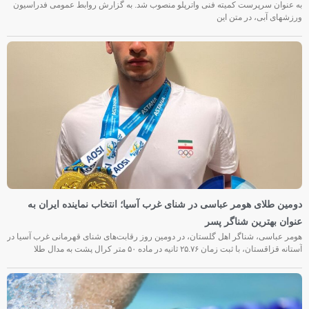
به عنوان سرپرست کمیته فنی واترپلو منصوب شد. به گزارش روابط عمومی فدراسیون
ورزشهای آبی، در متن این
دومین طلای هومر عباسی در شنای غرب آسیا؛ انتخاب نماینده ایران به
عنوان بهترین شناگر پسر
هومر عباسی، شناگر اهل گلستان، در دومین روز رقابت‌های شنای قهرمانی غرب آسیا در
آستانه قزاقستان، با ثبت زمان ۲۵.۷۶ ثانیه در ماده ۵۰ متر کرال پشت به مدال طلا