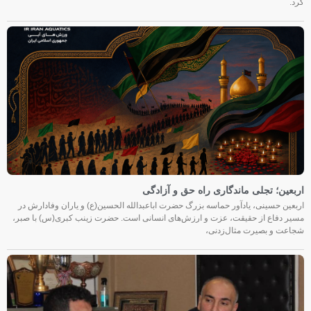
کرد.
اربعین؛ تجلی ماندگاری راه حق و آزادگی
اربعین حسینی، یادآور حماسه بزرگ حضرت اباعبدالله الحسین(ع) و یاران وفادارش در
مسیر دفاع از حقیقت، عزت و ارزش‌های انسانی است. حضرت زینب کبری(س) با صبر،
شجاعت و بصیرت مثال‌زدنی،