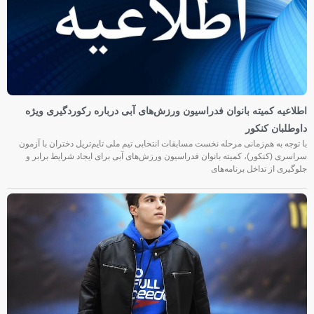
اطلاعیه کمیته بانوان فدراسیون ورزش‌های آبی درباره رکوردگیری ویژه
داوطلبان کنکور
با توجه به هم‌زمانی مرحله نخست مسابقات انتخابی تیم ملی تایم‌تریل دختران با آزمون
سراسری (کنکور)، کمیته بانوان فدراسیون ورزش‌های آبی برای ایجاد شرایط برابر و
جلوگیری از تداخل برنامه‌های