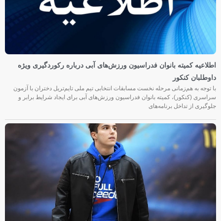
اطلاعیه کمیته بانوان فدراسیون ورزش‌های آبی درباره رکوردگیری ویژه
داوطلبان کنکور
با توجه به هم‌زمانی مرحله نخست مسابقات انتخابی تیم ملی تایم‌تریل دختران با آزمون
سراسری (کنکور)، کمیته بانوان فدراسیون ورزش‌های آبی برای ایجاد شرایط برابر و
جلوگیری از تداخل برنامه‌های