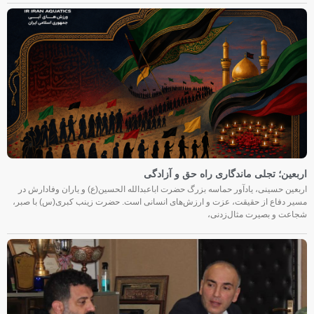
اربعین؛ تجلی ماندگاری راه حق و آزادگی
اربعین حسینی، یادآور حماسه بزرگ حضرت اباعبدالله الحسین(ع) و یاران وفادارش در
مسیر دفاع از حقیقت، عزت و ارزش‌های انسانی است. حضرت زینب کبری(س) با صبر،
شجاعت و بصیرت مثال‌زدنی،