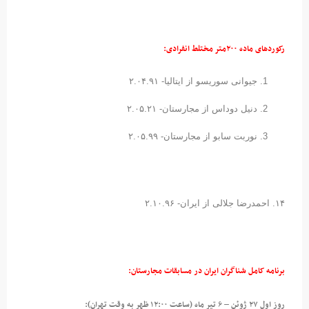
رکوردهای ماده ۲۰۰متر مختلط انفرادی:
جیوانی سوریسو از ایتالیا- ۲.۰۴.۹۱
دنیل دوداس از مجارستان- ۲.۰۵.۲۱
نوربت سابو از مجارستان- ۲.۰۵.۹۹
۱۴. احمدرضا جلالی از ایران- ۲.۱۰.۹۶
برنامه کامل شناگران ایران در مسابقات مجارستان:
روز اول ۲۷ ژوئن – ۶ تیر ماه (ساعت ۱۲:۰۰ ظهر به وقت تهران):