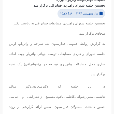
نخستین جلسه شورای راهبردی فیناترافی برگزار شد
۸ اردیبهشت ۱۳۹۴
۱۵:۳۸
نخستین جلسه شورای راهبردی مسابقات فیناترافی به ریاست دکتر
سجادی برگزار شد.
به گزارش روابط عمومی فدارسیون شنا،شیرجه و واترپلو، اولین
جلسه شورای راهبردی مسابقات توسعه جهانی واترپلو جهت آماده
سازی محل مسابقات واترپلوی توسعه جهانی(فیناترافی) یک شنبه
برگزار شد.
در این جلسه که دکترسجادی،دکتر مناف
هاشمی،مدبر،رضوانی،کاظمی،یاقوتی،سمیع زاده،رغبتی و عباسی
حضور داشتند، مسئولان فدراسیون، ضمن ارائه گزارشی از روند