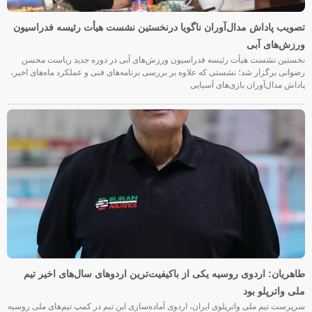
تصویب پاداش مدال‌آوران ناگویا درنخستین نشست هیأت رئیسه فدراسیون
ورزش‌های آبی
نخستین نشست هیأت رئیسه فدراسیون ورزش‌های آبی در دوره جدید ریاست محسن
رضوانی برگزار شد؛ نشستی که علاوه بر بررسی برنامه‌های فنی و عملکرد ماه‌های اخیر،
پاداش مدال‌آوران بازی‌های آسیایی
طاهریان: اردوی روسیه یکی از باکیفیت‌ترین اردوهای سال‌های اخیر تیم
ملی واترپلو بود
سرپرست تیم ملی واترپلوی ایران، اردوی آماده‌سازی این تیم در کمپ تیم‌های ملی روسیه