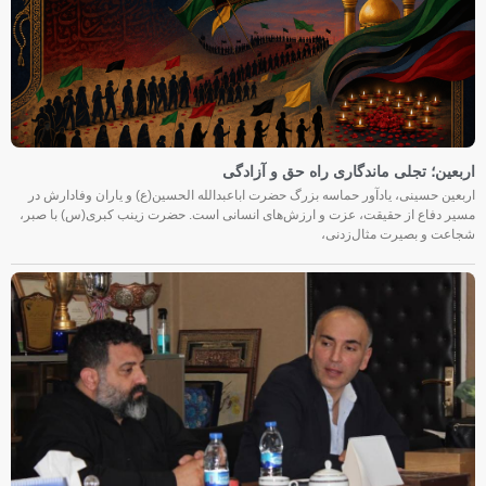
اربعین؛ تجلی ماندگاری راه حق و آزادگی
اربعین حسینی، یادآور حماسه بزرگ حضرت اباعبدالله الحسین(ع) و یاران وفادارش در
مسیر دفاع از حقیقت، عزت و ارزش‌های انسانی است. حضرت زینب کبری(س) با صبر،
شجاعت و بصیرت مثال‌زدنی،