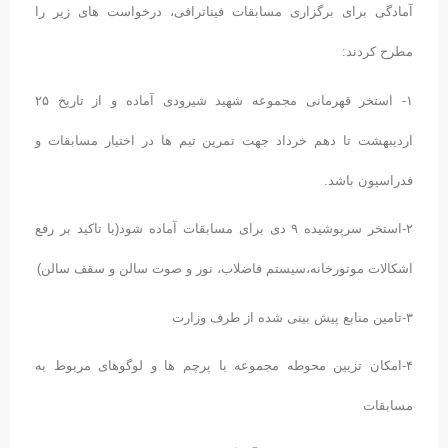
آمادگی برای برگزاری مسابقات فیناترافی، درخواست های زیر را
مطرح کردند:
۱- استخر قهرمانی مجموعه شهید شیرودی آماده و از تاریخ ۲۵
اردیبهشت تا دهم خرداد جهت تمرین تیم ها در اختیار مسابقات و
فدراسیون باشد.
۲-استخر سرپوشیده ۹ دی برای مسابقات آماده شود(با تاکید بر رفع
اشکالات موتورخانه،سیستم فاضلاب، نور و صوت سالن و سقف سالن)
۳-تامین منابع پیش بینی شده از طرف وزارت
۴-امکان تزیین محوطه مجموعه با پرچم ها و لوگوهای مربوط به
مسابقات