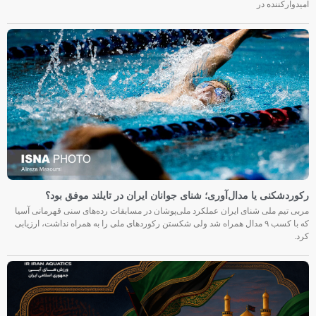
امیدوارکننده در
رکوردشکنی یا مدال‌آوری؛ شنای جوانان ایران در تایلند موفق بود؟
مربی تیم ملی شنای ایران عملکرد ملی‌پوشان در مسابقات رده‌های سنی قهرمانی آسیا
که با کسب ۹ مدال همراه شد ولی شکستن رکوردهای ملی را به همراه نداشت، ارزیابی
کرد.