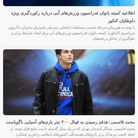
اطلاعیه کمیته بانوان فدراسیون ورزش‌های آبی درباره رکوردگیری ویژه
داوطلبان کنکور
با توجه به هم‌زمانی مرحله نخست مسابقات انتخابی تیم ملی تایم‌تریل دختران با آزمون
سراسری (کنکور)، کمیته بانوان فدراسیون ورزش‌های آبی برای ایجاد شرایط برابر و
جلوگیری از تداخل برنامه‌های
محمد قاسمی: هدفم رسیدن به فینال ۴۰۰ متر بازی‌های آسیایی ناگویاست
محمد قاسمی، شناگر آینده‌دار تهران که در یک سال گذشته با ثبت نتایج قابل توجه، از
جمله کسب دو مدال برنز بازی‌های همبستگی کشورهای اسلامی ریاض و عملکرد