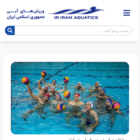
مسابقات جهانی توسعه واترپلو – تهران/