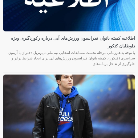
اطلاعیه کمیته بانوان فدراسیون ورزش‌های آبی درباره رکوردگیری ویژه
داوطلبان کنکور
با توجه به هم‌زمانی مرحله نخست مسابقات انتخابی تیم ملی تایم‌تریل دختران با آزمون
سراسری (کنکور)، کمیته بانوان فدراسیون ورزش‌های آبی برای ایجاد شرایط برابر و
جلوگیری از تداخل برنامه‌های