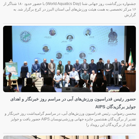
جشنواره بزرگداشت روز جهانی شنا (World Aquatics Day) با حضور حدود ۱۸۰ شناگر از
۱۶ مرکز تخصصی به همت هیئت ورزش‌های آبی استان البرز در کرج برگزار شد. به
گزارش
حضور رئیس فدراسیون ورزش‌های آبی در مراسم روز خبرنگار و اهدای
جوایز برگزیدگان AIPS
محسن رضوانی، رئیس فدراسیون ورزش‌های آبی، در مراسم گرامیداشت روز خبرنگار و
تقدیر از برگزیدگان هشتمین جایزه جهانی ورزشی‌نویسان AIPS حضور یافت و جوایز
تعدادی از برگزیدگان این رویداد را