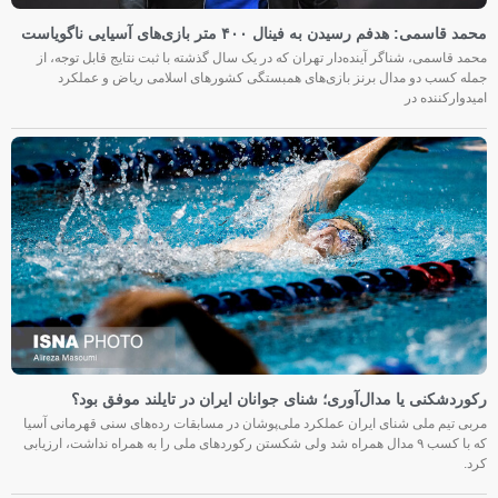
محمد قاسمی: هدفم رسیدن به فینال ۴۰۰ متر بازی‌های آسیایی ناگویاست
محمد قاسمی، شناگر آینده‌دار تهران که در یک سال گذشته با ثبت نتایج قابل توجه، از
جمله کسب دو مدال برنز بازی‌های همبستگی کشورهای اسلامی ریاض و عملکرد
امیدوارکننده در
رکوردشکنی یا مدال‌آوری؛ شنای جوانان ایران در تایلند موفق بود؟
مربی تیم ملی شنای ایران عملکرد ملی‌پوشان در مسابقات رده‌های سنی قهرمانی آسیا
که با کسب ۹ مدال همراه شد ولی شکستن رکوردهای ملی را به همراه نداشت، ارزیابی
کرد.