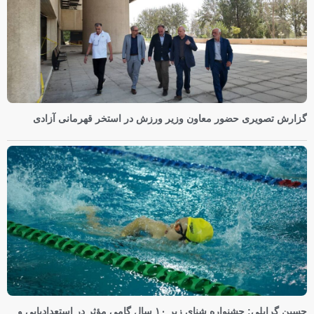
گزارش تصویری حضور معاون وزیر ورزش در استخر قهرمانی آزادی
حسین گرایلی: جشنواره شنای زیر ۱۰ سال گامی مؤثر در استعدادیابی و