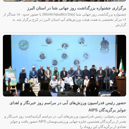
برگزاری جشنواره بزرگداشت روز جهانی شنا در استان البرز
جشنواره بزرگداشت روز جهانی شنا (World Aquatics Day) با حضور حدود ۱۸۰ شناگر از
۱۶ مرکز تخصصی به همت هیئت ورزش‌های آبی استان البرز در کرج برگزار شد. به
گزارش
حضور رئیس فدراسیون ورزش‌های آبی در مراسم روز خبرنگار و اهدای
جوایز برگزیدگان AIPS
محسن رضوانی، رئیس فدراسیون ورزش‌های آبی، در مراسم گرامیداشت روز خبرنگار و
تقدیر از برگزیدگان هشتمین جایزه جهانی ورزشی‌نویسان AIPS حضور یافت و جوایز
تعدادی از برگزیدگان این رویداد را