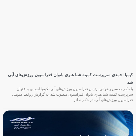
تصویب پاداش مدال‌آوران ناگویا درنخستین نشست هیأت رئیسه فدراسیون
ورزش‌های آبی
نخستین نشست هیأت رئیسه فدراسیون ورزش‌های آبی در دوره جدید ریاست محسن
رضوانی برگزار شد؛ نشستی که علاوه بر بررسی برنامه‌های فنی و عملکرد ماه‌های اخیر،
پاداش مدال‌آوران بازی‌های آسیایی