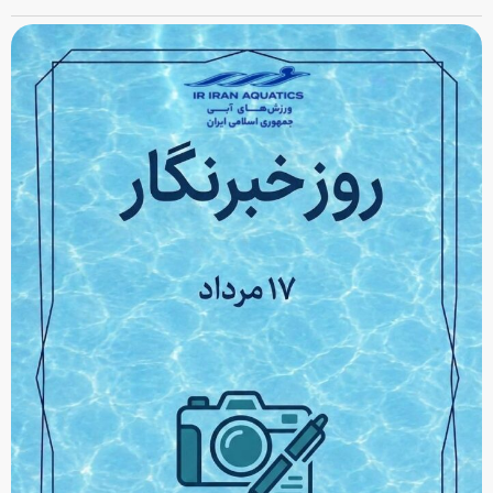
اطلاعیه کمیته بانوان فدراسیون ورزش‌های آبی درباره رکوردگیری ویژه
داوطلبان کنکور
با توجه به هم‌زمانی مرحله نخست مسابقات انتخابی تیم ملی تایم‌تریل دختران با آزمون
سراسری (کنکور)، کمیته بانوان فدراسیون ورزش‌های آبی برای ایجاد شرایط برابر و
جلوگیری از تداخل برنامه‌های