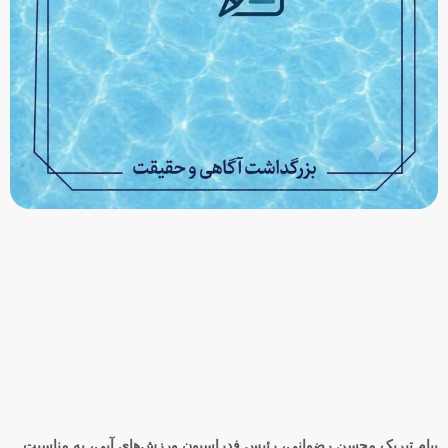
محمد قاسمی: هدفم رسیدن به فینال ۴۰۰ متر بازی‌های آسیایی ناگویاست
محمد قاسمی، شناگر آینده‌دار تهران که در یک سال گذشته با ثبت نتایج قابل توجه، از
جمله کسب دو مدال برنز بازی‌های همبستگی کشورهای اسلامی ریاض و عملکرد
امیدوارکننده در
رکوردشکنی یا مدال‌آوری؛ شنای جوانان ایران در تایلند موفق بود؟
مربی تیم ملی شنای ایران عملکرد ملی‌پوشان در مسابقات رده‌های سنی قهرمانی آسیا
که با کسب ۹ مدال همراه شد ولی شکستن رکوردهای ملی را به همراه نداشت، ارزیابی
کرد.