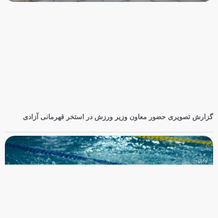
حسین گرایلی، رئیس هیأت ورزش‌های آبی خراسان رضوی، با اشاره به برگزاری
جشنواره شنای پسران زیر ۱۰ سال به مناسبت روز جهانی شنا اظهار کرد: این جشنواره
روز جمعه‌ ۱۶
پیام تبریک محسن رضوانی، رئیس فدراسیون ورزش‌های آبی، به مناسبت
روز خبرنگار (۱۷ مرداد)
خبرنگاران؛ راویان آب، روایتگران تلاش و پیشرفت ۱۷ مرداد، فرصتی است برای
پاسداشت جایگاه ارزشمند خبرنگارانی که با قلم، نگاه دقیق و رسالت حرفه‌ای خود، نقش
مهمی در آگاهی‌بخشی، توسعه