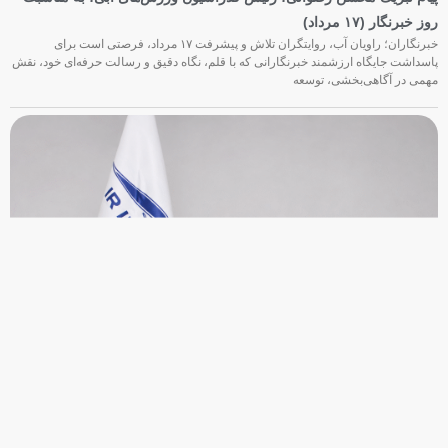
اربعین؛ تجلی ماندگاری راه حق و آزادگی
اربعین حسینی، یادآور حماسه بزرگ حضرت اباعبدالله الحسین(ع) و یاران وفادارش در
مسیر دفاع از حقیقت، عزت و ارزش‌های انسانی است. حضرت زینب کبری(س) با صبر،
شجاعت و بصیرت مثال‌زدنی،